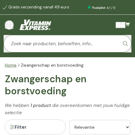
Gratis verzending vanaf 49 euro
:
4.1
/
5
Menu
Home
Zwangerschap en borstvoeding
Zwangerschap en
borstvoeding
We hebben
1 product
die overeenkomen met jouw huidige
selectie
Filter