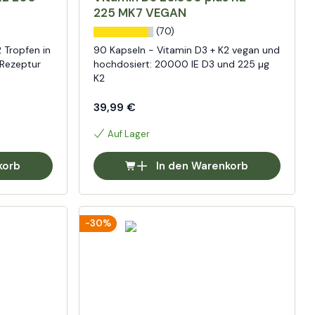
225 MK7 VEGAN
(70)
 Tropfen in
90 Kapseln - Vitamin D3 + K2 vegan und
 Rezeptur
hochdosiert: 20000 IE D3 und 225 µg
K2
39,99 €
Auf Lager
korb
In den Warenkorb
-30%