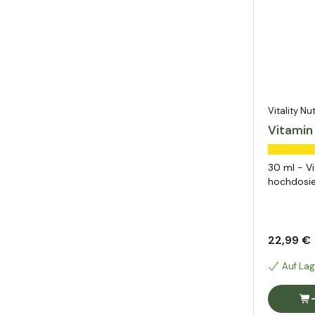
Vitality Nu
Vitamin
30 ml - V
hochdosie
22,99 €
Auf Lag