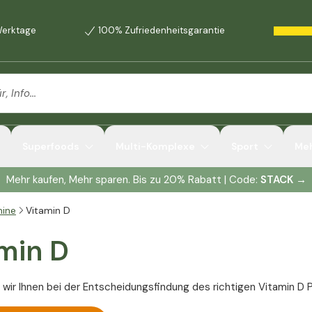
 Werktage
100% Zufriedenheitsgarantie
Superfoods
Multi-Komplexe
Sport
Me
Mehr kaufen, Mehr sparen. Bis zu 20% Rabatt | Code:
STACK
→
mine
Vitamin D
min D
 wir Ihnen bei der Entscheidungsfindung des richtigen Vitamin D 