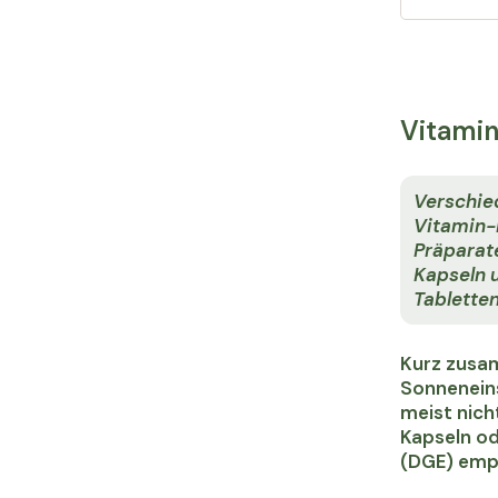
Vitamin
Verschie
Vitamin-
Präparate
Kapseln 
Tablette
Kurz zusam
Sonneneins
meist nich
Kapseln od
(DGE) empf