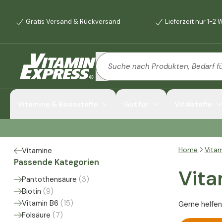
Gratis Versand & Rückversand
Lieferzeit nur 1-2
Vitamine & Basisstoffe
Gut für
Vitalstoffe
Home
Vita
Vitamine
Passende Kategorien
Vita
Pantothensäure
(
3
)
Biotin
(
9
)
Vitamin B6
(
15
)
Gerne helfen
Folsäure
(
7
)