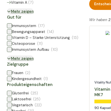
Vitamin A
(
7
)
Entschei
Mehr zeigen
Gut für
Wir haben
2
Immunsystem
(17)
Bewegungsapparat
(14)
Vitamin D – Starke Unterstützung
(13)
Osteoporose
(11)
Immunsystem Aufbau
(10)
Mehr zeigen
Zielgruppe
Frauen
(2)
Kindergesundheit
(1)
Vitality Nu
Produkteigenschaften
Vitamin
Glutenfrei
(25)
MK7
Laktosefrei
(25)
Vegetarisch
(22)
90 Kapsel