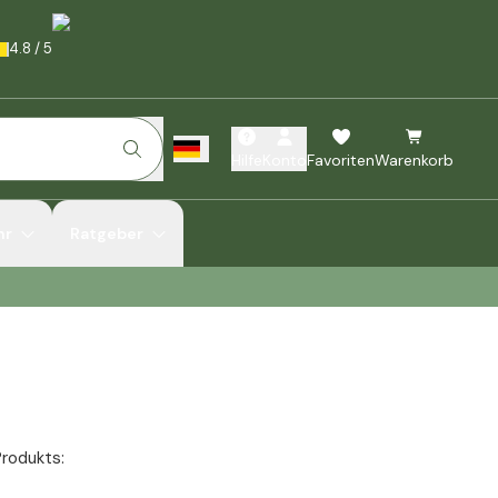
4.8
/
5
Hilfe
Konto
Favoriten
Warenkorb
hr
Ratgeber
Produkts: