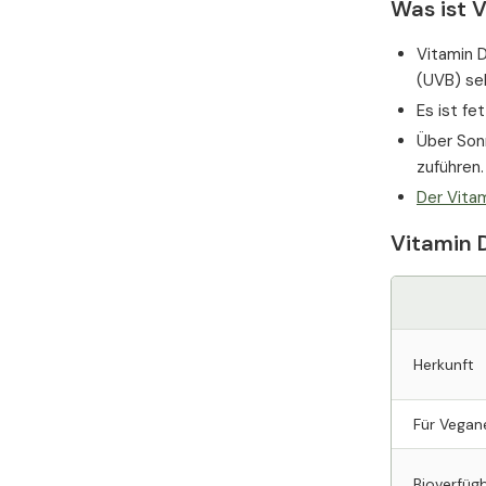
Was ist 
Vitamin D
(UVB) sel
Es ist fe
Über Sonn
zuführen.
Der Vita
Vitamin D
Herkunft
Für Vegan
Bioverfügb