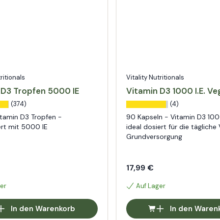
tritionals
Vitality Nutritionals
 D3 Tropfen 5000 IE
Vitamin D3 1000 I.E. V
(374)
(4)
itamin D3 Tropfen -
90 Kapseln - Vitamin D3 10
rt mit 5000 IE
ideal dosiert für die tägliche
Grundversorgung
17,99 €
er
Auf Lager
In den Warenkorb
In den Waren