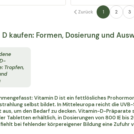
Zurück
1
2
3
 D kaufen: Formen, Dosierung und Ausw
dene
D-
: Tropfen,
und
n
mengefasst: Vitamin D ist ein fettlösliches Prohormon
trahlung selbst bildet. In Mitteleuropa reicht die UV
t aus, um den Bedarf zu decken. Vitamin-D-Präparate s
er Tabletten erhältlich, in Dosierungen von 800 IE bis 
iehlt bei fehlender körpereigener Bildung eine Zufuhr v