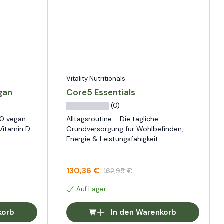
Vitality Nutritionals
egan
Core5 Essentials
(0)
00 vegan –
Alltagsroutine - Die tägliche
 Vitamin D
Grundversorgung für Wohlbefinden,
Energie & Leistungsfähigkeit
130,36 €
162,95 €
Auf Lager
korb
In den Warenkorb