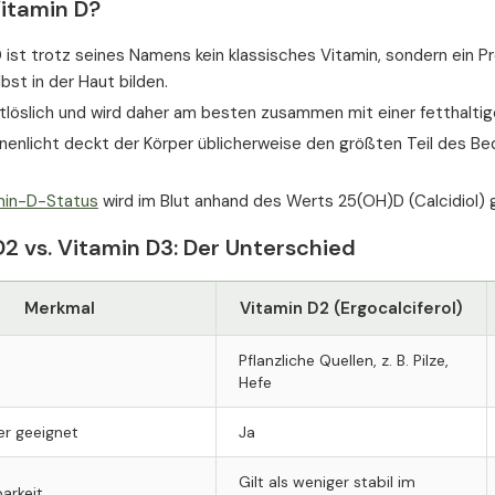
Vitamin D?
 ist trotz seines Namens kein klassisches Vitamin, sondern ein 
bst in der Haut bilden.
ttlöslich und wird daher am besten zusammen mit einer fetthalti
enlicht deckt der Körper üblicherweise den größten Teil des Bedar
min-D-Status
wird im Blut anhand des Werts 25(OH)D (Calcidiol)
2 vs. Vitamin D3: Der Unterschied
Merkmal
Vitamin D2 (Ergocalciferol)
Pflanzliche Quellen, z. B. Pilze,
Hefe
er geeignet
Ja
Gilt als weniger stabil im
arkeit