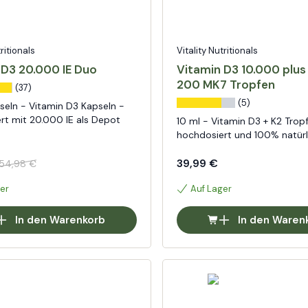
tritionals
Vitality Nutritionals
 D3 20.000 IE Duo
Vitamin D3 10.000 plus
200 MK7 Tropfen
(37)
(5)
seln - Vitamin D3 Kapseln -
rt mit 20.000 IE als Depot
10 ml - Vitamin D3 + K2 Trop
hochdosiert und 100% natürl
39,99 €
54,98 €
er
Auf Lager
In den Warenkorb
In den Waren