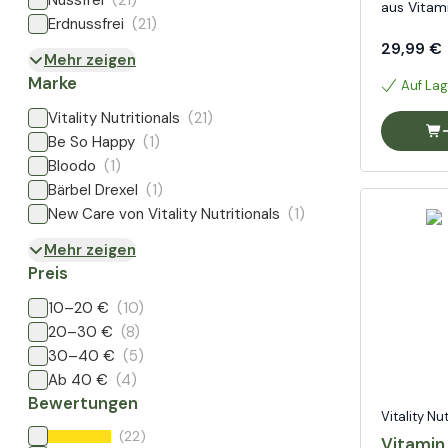
Nussfrei
(21)
aus Vitam
Erdnussfrei
(21)
29,99 €
Mehr zeigen
Marke
Auf Lag
Vitality Nutritionals
(21)
Be So Happy
(1)
Bloodo
(1)
Bärbel Drexel
(1)
New Care von Vitality Nutritionals
(1)
Mehr zeigen
Preis
10–20 €
(10)
20–30 €
(8)
30–40 €
(5)
Ab 40 €
(4)
Bewertungen
Vitality Nu
(22)
Vitamin