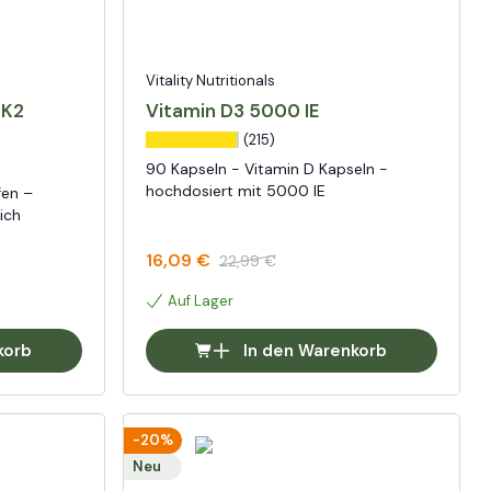
Vitality Nutritionals
 K2
Vitamin D3 5000 IE
(215)
90 Kapseln - Vitamin D Kapseln -
hochdosiert mit 5000 IE
fen –
ich
16,09 €
22,99 €
Auf Lager
korb
In den Warenkorb
-20%
Neu