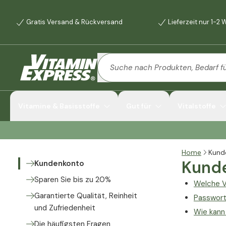
Gratis Versand & Rückversand
Lieferzeit nur 1-2
Vitamine & Basisstoffe
Gut für
Vitalstoffe
Home
Kund
Kund
Kundenkonto
Sparen Sie bis zu 20%
Welche V
Garantierte Qualität, Reinheit
Passwort
und Zufriedenheit
Wie kann
Die häufigsten Fragen