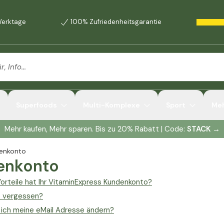
 Werktage
100% Zufriedenheitsgarantie
Superfoods
Multi-Komplexe
Sport
Me
Mehr kaufen, Mehr sparen. Bis zu 20% Rabatt | Code:
STACK
→
enkonto
enkonto
orteile hat Ihr VitaminExpress Kundenkonto?
 vergessen?
 ich meine eMail Adresse ändern?