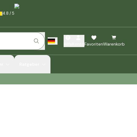
4.8
/
5
Hilfe
Konto
Favoriten
Warenkorb
hr
Ratgeber