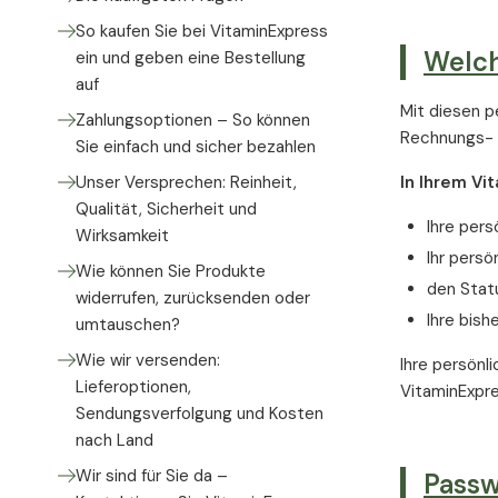
So kaufen Sie bei VitaminExpress
Welch
ein und geben eine Bestellung
auf
Mit diesen p
Zahlungsoptionen – So können
Rechnungs- u
Sie einfach und sicher bezahlen
Unser Versprechen: Reinheit,
In Ihrem Vi
Qualität, Sicherheit und
Ihre pers
Wirksamkeit
Ihr persö
Wie können Sie Produkte
den Statu
widerrufen, zurücksenden oder
Ihre bish
umtauschen?
Wie wir versenden:
Ihre persönl
Lieferoptionen,
VitaminExpre
Sendungsverfolgung und Kosten
nach Land
Wir sind für Sie da –
Passw