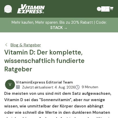
Was ist Vitamin D und was bewirkt es?
Menü
Wie viel Vitamin D brauchen Sie?
Mehr kaufen, Mehr sparen. Bis zu 20% Rabatt | Code:
Mögliche Anzeichen für einen niedrigen Vitamin-D-
STACK
→
Spiegel
Wer hat ein erhöhtes Risiko für niedrige Vitamin-D-
Werte?
Blog & Ratgeber
Sonnenlicht: Wie der Körper Vitamin D bildet
Vitamin D: Der komplette,
Lebensmittelquellen für Vitamin D
wissenschaftlich fundierte
Vitamin-D-Präparate: Formen und worauf zu achten ist
Ratgeber
Kann man zu viel Vitamin D einnehmen?
Glossar
VitaminExpress Editorial Team
V
Quellen
9 Minuten
Zuletzt aktualisiert:
4. Aug. 2026
Die meisten von uns sind mit dem Satz aufgewachsen,
Vitamin D sei das "Sonnenvitamin", aber nur wenige
wissen, wie unmittelbar der Körper davon abhängt
oder wie schnell die Werte in den dunkleren Monaten