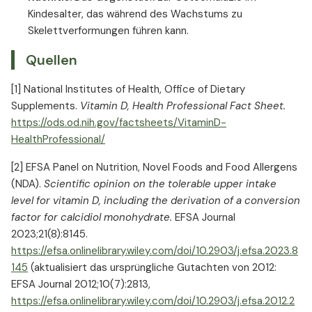
Kindesalter, das während des Wachstums zu
Skelettverformungen führen kann.
Quellen
[1] National Institutes of Health, Office of Dietary
Supplements.
Vitamin D, Health Professional Fact Sheet.
https://ods.od.nih.gov/factsheets/VitaminD-
HealthProfessional/
[2] EFSA Panel on Nutrition, Novel Foods and Food Allergens
(NDA).
Scientific opinion on the tolerable upper intake
level for vitamin D, including the derivation of a conversion
factor for calcidiol monohydrate.
EFSA Journal
2023;21(8):8145.
https://efsa.onlinelibrary.wiley.com/doi/10.2903/j.efsa.2023.8
145
(aktualisiert das ursprüngliche Gutachten von 2012:
EFSA Journal 2012;10(7):2813,
https://efsa.onlinelibrary.wiley.com/doi/10.2903/j.efsa.2012.2