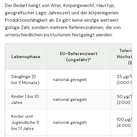
Der Bedarf hängt von Alter, Körpergewicht, Hauttyp,
geografischer Lage, Jahreszeit und der körpereigenen
Produktionsfähigkeit ab. Es gibt keine einzige weltweit
gültige Zahl, sondern mehrere Referenzrahmen, die von
unterschiedlichen Institutionen festgelegt werden:
Tolerier
EU-Referenzwert
Lebensphase
Höchstm
(ungefähr)*
(EU)
Säuglinge (0
25 µg/Tag
national geregelt
bis 11 Monate)
(1.000 IE) 
Kinder 1 bis 10
50 µg/Ta
national geregelt
Jahre
(2.000 IE)
Kinder und
100 µg/Ta
Jugendliche 11
national geregelt
(4.000 IE)
bis 17 Jahre