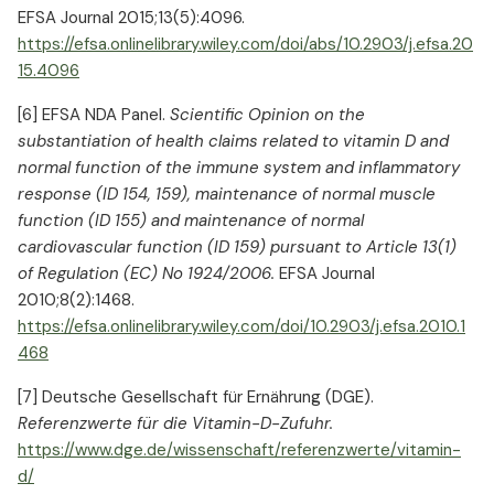
EFSA Journal 2015;13(5):4096.
https://efsa.onlinelibrary.wiley.com/doi/abs/10.2903/j.efsa.20
15.4096
[6] EFSA NDA Panel.
Scientific Opinion on the
substantiation of health claims related to vitamin D and
normal function of the immune system and inflammatory
response (ID 154, 159), maintenance of normal muscle
function (ID 155) and maintenance of normal
cardiovascular function (ID 159) pursuant to Article 13(1)
of Regulation (EC) No 1924/2006.
EFSA Journal
2010;8(2):1468.
https://efsa.onlinelibrary.wiley.com/doi/10.2903/j.efsa.2010.1
468
[7] Deutsche Gesellschaft für Ernährung (DGE).
Referenzwerte für die Vitamin-D-Zufuhr.
https://www.dge.de/wissenschaft/referenzwerte/vitamin-
d/