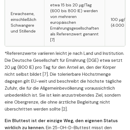
etwa 15 bis 20 µg/Tag
(600 bis 800 IE) werden
Erwachsene,
von mehreren
einschließlich
100 µg/Ta
europäischen
Schwangere
(4.000 IE)
Ernährungsgesellschaften
und Stillende
als Referenzwert genannt
[7]
*Referenzwerte variieren leicht je nach Land und Institution.
Die Deutsche Gesellschaft für Ernährung (DGE) etwa setzt
20 µg (800 IE) pro Tag für den Anteil an, den der Körper
nicht selbst bildet [7]. Die tolerierbare Höchstmenge
dagegen gilt EU-weit und beschreibt die höchste tägliche
Zufuhr, die für die Allgemeinbevölkerung voraussichtlich
unbedenklich ist. Sie ist kein anzustrebendes Ziel, sondern
eine Obergrenze, die ohne ärztliche Begleitung nicht
überschritten werden sollte [2].
Ein Bluttest ist der einzige Weg, den eigenen Status
wirklich zu kennen.
Ein 25-OH-D-Bluttest misst den