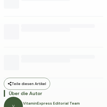
Vitamin D ist keine zugelassene Behandlung für
Depression oder Erschöpfung als medizinische
Diagnosen. Wer anhaltend unter gedrückter Stimmung
oder Müdigkeit leidet, sollte mit einer Ärztin oder einem
Arzt sprechen.
Teile diesen Artikel
Über die Autor
VitaminExpress Editorial Team
V