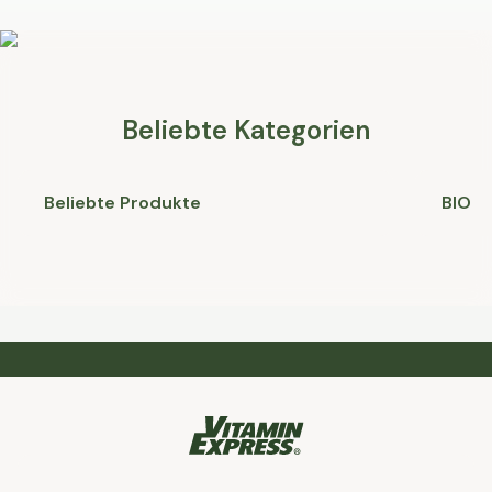
Vollkornprodukten, Nüssen und Hülsenfrüchten liefert
diese Nährstoffe auf natürlichem Weg.
Nahrungsergänzungsmittel können eine zusätzliche
Quelle darstellen, insbesondere bei einseitiger
Ernährung.
Beliebte Kategorien
Beliebte Produkte
BIO