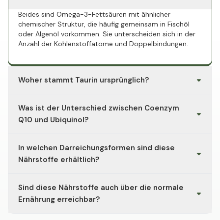
Beides sind Omega-3-Fettsäuren mit ähnlicher
chemischer Struktur, die häufig gemeinsam in Fischöl
oder Algenöl vorkommen. Sie unterscheiden sich in der
Anzahl der Kohlenstoffatome und Doppelbindungen.
Woher stammt Taurin ursprünglich?
Taurin wurde erstmals aus Ochsengalle isoliert (daher
Was ist der Unterschied zwischen Coenzym
der Name, abgeleitet von "taurus"). Es kommt
natürlicherweise vor allem in tierischen Lebensmitteln
Q10 und Ubiquinol?
vor, veganes Taurin wird heute synthetisch hergestellt.
Ubiquinol ist die reduzierte, aktive Form von Coenzym
In welchen Darreichungsformen sind diese
Q10. Der Körper wandelt beide Formen ineinander um;
welche Form eingenommen wird, hängt vom jeweiligen
Nährstoffe erhältlich?
Präparat ab.
Üblich sind Kapseln, Pulver und in einigen Fällen flüssige
Sind diese Nährstoffe auch über die normale
Öle. Die Wahl richtet sich meist nach persönlicher
Präferenz bei der Einnahme.
Ernährung erreichbar?
Ja. Eine ausgewogene Ernährung mit Fisch,