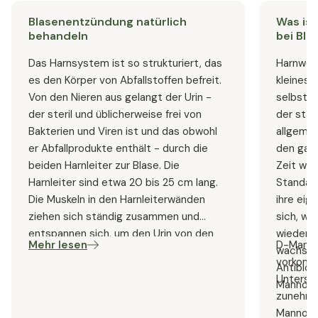
Blasenentzündung natürlich
Was ist
behandeln
bei Bl
Das Harnsystem ist so strukturiert, das
Harnwegs
es den Körper von Abfallstoffen befreit.
kleines 
Von den Nieren aus gelangt der Urin -
selbst d
der steril und üblicherweise frei von
der stän
Bakterien und Viren ist und das obwohl
allgemei
er Abfallprodukte enthält - durch die
den ganz
beiden Harnleiter zur Blase. Die
Zeit war
Harnleiter sind etwa 20 bis 25 cm lang.
Standard
Die Muskeln in den Harnleiterwänden
ihre eig
ziehen sich ständig zusammen und
sich, wi
entspannen sich, um den Urin von den
wiederke
Mehr lesen
D-Mannos
Nieren nach unten zu befördert.
wachsen
vorkomm
Antibiot
Unterst
Mannose 
zunehme
Mannose 