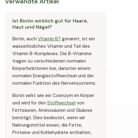
Verwandte Artikel
Hochdosiertes Biotin sollte darüber hinaus pro
Tagesdosierung 10000 mcg Biotin nicht überschreiten,
Ist Biotin wirklich gut für Haare,
um eine Überversorgung zu verhindern.
Haut und Nägel?
Biotin, auch
Vitamin B7
genannt, ist ein
wasserlösliches Vitamin und Teil des
Vitamin B-Komplexes. Die B-Vitamine
tragen zu verschiedenen normalen
Körperfunktionen bei, darunter einem
normalen Energiestoffwechsel und der
normalen Funktion des Nervensystems.
Biotin wirkt wie ein Coenzym im Körper
und wird für den
Stoffwechsel
von
Fettsäuren, Aminosäuren und Glukose
benötigt. Dies bedeutet, wenn wir
Nahrungsmittel essen, die Fette,
Proteine und Kohlehydrate enthalten,