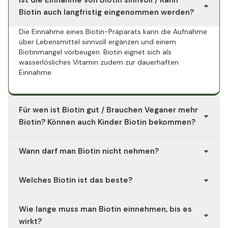
Ist die Einnahme von Biotin sinnvoll / Kann
Biotin auch langfristig eingenommen werden?
Die Einnahme eines Biotin-Präparats kann die Aufnahme
über Lebensmittel sinnvoll ergänzen und einem
Biotinmangel vorbeugen. Biotin eignet sich als
wasserlösliches Vitamin zudem zur dauerhaften
Einnahme.
Für wen ist Biotin gut / Brauchen Veganer mehr
Biotin? Können auch Kinder Biotin bekommen?
Zu den Personengruppen, die besonders von einer
Wann darf man Biotin nicht nehmen?
biotinhaltigen Nahrungsergänzung (z.B. Biotin 10000
mcg von Vitality Nutritionals) profitieren, gehören
Zu den Kontraindikationen einer Biotin-Einnahme gehört
Sportler, Schwangere und Stillende sowie Personen, die
Welches Biotin ist das beste?
beispielsweise eine Niereninsuffizienz. Wenden Sie sich
Haut und Haare von Innen heraus unterstützen möchten.
bei Unsicherheit an Ihren Arzt, bevor Sie Biotin
Die Einnahme bestimmter Medikamente wie Antibiotika
Zu den Qualitätskriterien, die für ein hochwertiges
anwenden.
oder ein erhöhter Alkoholkonsum und Nikotin können
Wie lange muss man Biotin einnehmen, bis es
Biotin-Präparat sprechen, gehören der Verzicht auf
den Biotinbedarf ebenfalls erhöhen.
unerwünschte Zusatzstoffe, eine bioaktive, streng
wirkt?