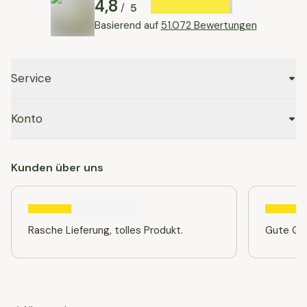
4,8
5
/
Basierend auf
51.072 Bewertungen
Service
Konto
Kunden über uns
Rasche Lieferung, tolles Produkt.
Gute Qua