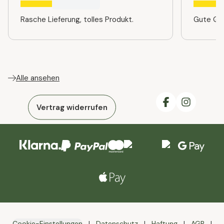
Rasche Lieferung, tolles Produkt.
Gute Qua
Alle ansehen
Vertrag widerrufen
Cookie-Einstellungen
Datenschutz
Haftung
AGB