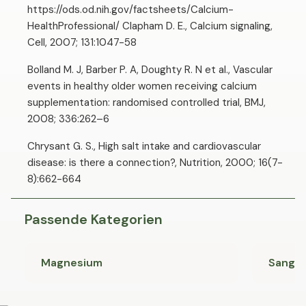
https://ods.od.nih.gov/factsheets/Calcium-
HealthProfessional/ Clapham D. E., Calcium signaling,
Cell, 2007; 131:1047-58
Bolland M. J, Barber P. A, Doughty R. N et al., Vascular
events in healthy older women receiving calcium
supplementation: randomised controlled trial, BMJ,
2008; 336:262–6
Chrysant G. S., High salt intake and cardiovascular
disease: is there a connection?, Nutrition, 2000; 16(7-
8):662-664
Passende Kategorien
Magnesium
Sango 