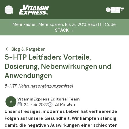
Einleitung
Menü
5-HTP Allgemeine Wirkung und Anwendung
Mehr kaufen, Mehr sparen. Bis zu 20% Rabatt | Code:
5-HTP bei Schlafstörungen / Insomnie
STACK
→
5-HTP bei Depressionen
5-HTP bei Kopfschmerzen und Migräne
Blog & Ratgeber
5-HTP bei Fibromyalgie
5-HTP Leitfaden: Vorteile,
5-HTP und Gewichtsreduktion
Dosierung, Nebenwirkungen und
5-HTP Studien und Referenzen
Anwendungen
5-HTP Nahrungsergänzungsmittel
VitaminExpress Editorial Team
V
29 Minuten
24. Feb. 2022
Unser stressiges, modernes Leben hat verheerende
Folgen auf unsere Gesundheit. Wir kämpfen ständig
damit, die negativen Auswirkungen einer schlechten