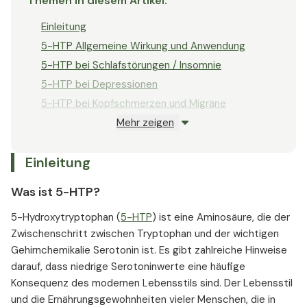
Themen in diesem Artikel
:
Einleitung
5-HTP Allgemeine Wirkung und Anwendung
5-HTP bei Schlafstörungen / Insomnie
5-HTP bei Depressionen
5-HTP bei Kopfschmerzen und Migräne
Mehr zeigen
5-HTP bei Fibromyalgie
5-HTP und Gewichtsreduktion
Einleitung
5-HTP Studien und Referenzen
Was ist 5-HTP?
5-Hydroxytryptophan (
5-HTP
) ist eine Aminosäure, die der
Zwischenschritt zwischen Tryptophan und der wichtigen
Gehirnchemikalie Serotonin ist. Es gibt zahlreiche Hinweise
darauf, dass niedrige Serotoninwerte eine häufige
Konsequenz des modernen Lebensstils sind. Der Lebensstil
und die Ernährungsgewohnheiten vieler Menschen, die in