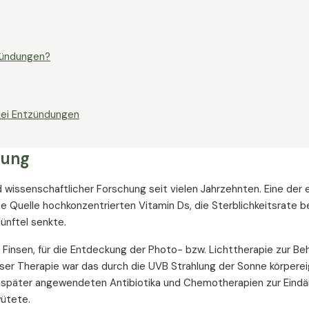
zündungen?
bei Entzündungen
zung
wissenschaftlicher Forschung seit vielen Jahrzehnten. Eine der 
ne Quelle hochkonzentrierten Vitamin Ds, die Sterblichkeitsrate b
ünftel senkte.
s Finsen, für die Entdeckung der Photo- bzw. Lichttherapie zur B
ieser Therapie war das durch die UVB Strahlung der Sonne körpere
der später angewendeten Antibiotika und Chemotherapien zur Ein
wütete.