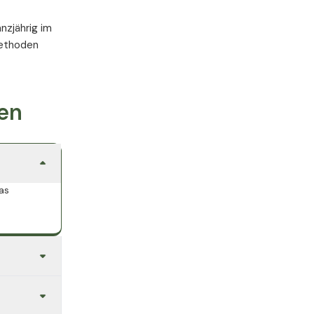
nzjährig im
methoden
gen
as