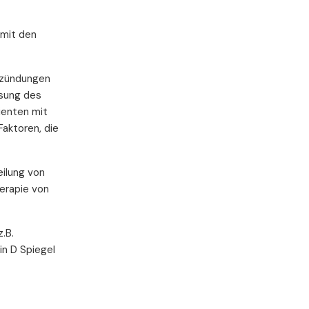
 mit den
tzündungen
ssung des
ienten mit
aktoren, die
ilung von
herapie von
.B.
in D Spiegel