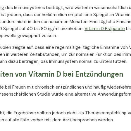
g des Immunsystems beiträgt, wird weiterhin wissenschaftlich 
g ist jedoch, dass der herkömmlich empfohlene Spiegel an Vitamin
sonders nicht in den sonnenarmen Monaten. Eine tägliche Einna
D Spiegel auf 40 bis 80 ng/ml anzuheben.
Vitamin D Präparate
bi
ippewelle gewappnet zu sein.
udien zeigte auf, dass eine regelmäßige, tägliche Einnahme von 
ngen in weiteren Zeitabständen, um zur normalen Funktion des I
kann dazu beitragen, das Immunsystem normal zu unterstützen.
ten von Vitamin D bei Entzündungen
e bei Frauen mit chronisch entzündlichen und häufig wiederkehr
issenschaftlichen Studie wurde eine alternative Anwendungsfor
ht; die Ergebnisse sollten jedoch nicht als Therapieempfehlung 
h auf alle Fälle vorher mit dem Arzt besprochen werden.