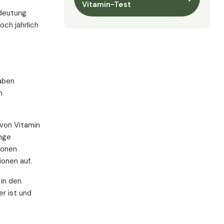
Vitamin-Test
edeutung
ch jährlich
aben
n
 von Vitamin
änge
ionen
onen auf.
 in den
r ist und