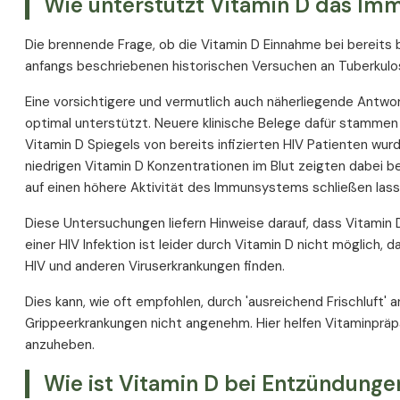
Wie unterstützt Vitamin D das I
Die brennende Frage, ob die Vitamin D Einnahme bei bereits 
anfangs beschriebenen historischen Versuchen an Tuberkulose
Eine vorsichtigere und vermutlich auch näherliegende Antw
optimal unterstützt. Neuere klinische Belege dafür stamme
Vitamin D Spiegels von bereits infizierten HIV Patienten wur
niedrigen Vitamin D Konzentrationen im Blut zeigten dabei b
auf einen höhere Aktivität des Immunsystems schließen lass
Diese Untersuchungen liefern Hinweise darauf, dass Vitamin
einer HIV Infektion ist leider durch Vitamin D nicht möglich, 
HIV und anderen Viruserkrankungen finden.
Dies kann, wie oft empfohlen, durch 'ausreichend Frischluft' 
Grippeerkrankungen nicht angenehm. Hier helfen Vitaminpräp
anzuheben.
Wie ist Vitamin D bei Entzündung