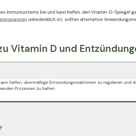
des Immunsystems bei und kann helfen, den Vitamin-D-Spiegel ga
inpräparaten
unbedenklich ist, sollten alternative Anwendungs
n zu Vitamin D und Entzündun
s kann helfen, übermäßige Entzündungsreaktionen zu regulieren und d
enden Prozessen zu halten.
 und Makrophagen. Es kann die Ausschüttung entzündungsfördernder
?
 entzündungshemmende Stoffe fördern.