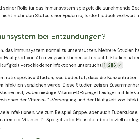
d seiner Rolle für das Immunsystem spiegelt die zunehmende B
nicht mehr den Status einer Epidemie, fordert jedoch weltweit no
mmunsystem bei Entzündungen?
en, das Immunsystem normal zu unterstützen. Mehrere Studien h
 Häufigkeit von Atemwegsinfektionen untersucht. Studien habe
figkeit verschiedener Infektionen untersucht.
[1]
[2]
[3]
[4]
um retrospektive Studien, was bedeutet, dass die Konzentration
nden Infektion verglichen wurde. Diese Studien zeigen Zusammenh
tionen auf, wobei niedrige Vitamin-D-Spiegel häufiger mit Infekt
ischen der Vitamin-D-Versorgung und der Häufigkeit von Infekti
iele Infektionen, wie zum Beispiel Grippe, aber auch Tuberkulose,
ten der Vitamin-D-Spiegel vieler Menschen tendenziell niedrige
.