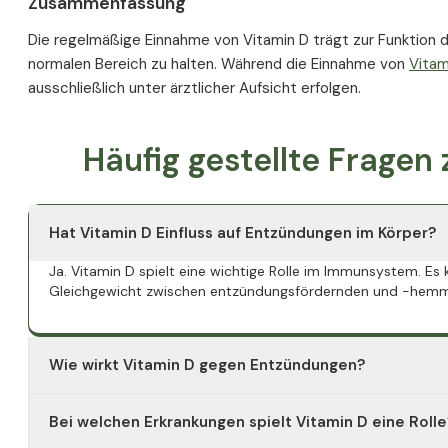
Zusammenfassung
Die regelmäßige Einnahme von Vitamin D trägt zur Funktion 
normalen Bereich zu halten. Während die Einnahme von
Vitam
ausschließlich unter ärztlicher Aufsicht erfolgen.
Häufig gestellte Frage
Hat Vitamin D Einfluss auf Entzündungen im Körper?
Ja. Vitamin D spielt eine wichtige Rolle im Immunsystem. E
Gleichgewicht zwischen entzündungsfördernden und -hemm
Wie wirkt Vitamin D gegen Entzündungen?
Vitamin D beeinflusst bestimmte Immunzellen wie T-Zellen
Bei welchen Erkrankungen spielt Vitamin D eine Rolle
Botenstoffe (z. B. TNF-α, IL-6) verringern und gleichzeitig