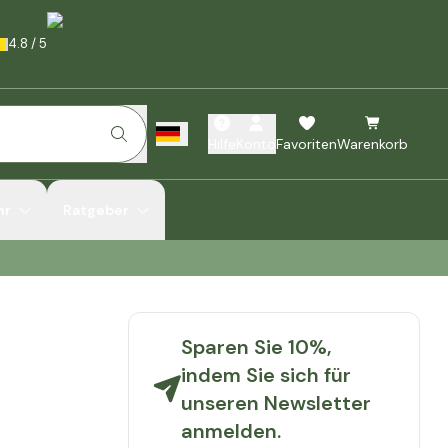
4.8
/
5
Hilfe
Konto
Favoriten
Warenkorb
hr
Ratgeber
Sparen Sie 10%,
indem Sie sich für
unseren Newsletter
anmelden.