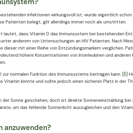
mmunsystem?
bestehenden Infektionen wirkungsvoll ist, wurde eigentlich schon
 Patienten belegt, gilt allerdings immer noch als umstritten.
ort lautet, dass Vitamin D das Immunsystem bei bestehenden En
n unter anderem von Untersuchungen an HIV Patienten. Nach Me
de dieser mit einer Reihe von Entzündungsmarkern verglichen. Pat
edeutend höhere Konzentrationen von Interleukinen und anderen F
en.
 D zur normalen Funktion des Immunsystems beitragen kann.
[5]
He
das Vitamin könnte und sollte jedoch einen sicheren Platz in der T
an der Sonne geschehen, doch ist direkte Sonneneinstrahlung bei z
arate, um das fehlende Sonnenlicht auszugleichen und den Vitam
en anzuwenden?