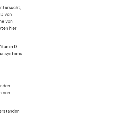
untersucht,
 D von
hme von
eten hier
Vitamin D
mmunsystems
enden
m von
verstanden