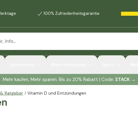
 Werktage
100% Zufriedenheitsgarantie
dungen?
 Entzündungen
Superfoods
Multi-Komplexe
Sport
Me
Mehr kaufen, Mehr sparen. Bis zu 20% Rabatt | Code:
STACK
→
 & Ratgeber
Vitamin D und Entzündungen
en