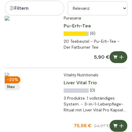
Filtern
Purasana
Pu-Erh-Tee
(6)
20 Teebeutel - Pu-Erh-Tee -
Der Fatburner Tee
5,90 €
Vitality Nutritionals
-20%
Liver Vital Trio
Neu
(0)
3 Produkte. 1 vollständiges
System. - 3-in-1-Leberpflege-
Ritual mit Liver Vital Pro Kapseln,
15-Kräuter-Bittertropfen und
LiverVital Restore
75,98 €
94,97 €
Getränkepulver. Vegan, ohne