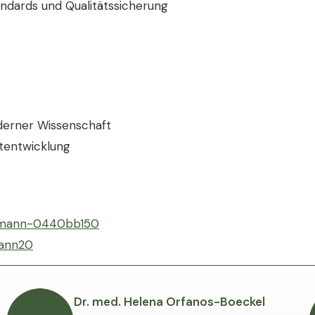
tandards und Qualitätssicherung
oderner Wissenschaft
ktentwicklung
offmann-0440bb150
mann20
Dr. med. Helena Orfanos-Boeckel