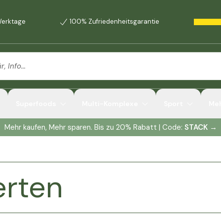
 Werktage
100% Zufriedenheitsgarantie
Superfoods
Multi-Komplexe
Sport
Me
Mehr kaufen, Mehr sparen. Bis zu 20% Rabatt | Code:
STACK
→
erten