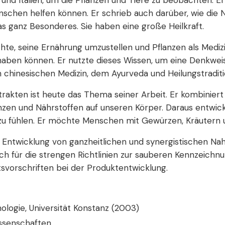
und Italien, um die Pflanzen und Tiere zu beobachten. Er
enschen helfen können. Er schrieb auch darüber, wie die 
s ganz Besonderes. Sie haben eine große Heilkraft.
hte, seine Ernährung umzustellen und Pflanzen als Medizi
 haben können. Er nutzte dieses Wissen, um eine Denkwei
len chinesischen Medizin, dem Ayurveda und Heilungstradit
rakten ist heute das Thema seiner Arbeit. Er kombiniert
zen und Nährstoffen auf unseren Körper. Daraus entwickel
 zu fühlen. Er möchte Menschen mit Gewürzen, Kräutern 
ie Entwicklung von ganzheitlichen und synergistischen N
ich für die strengen Richtlinien zur sauberen Kennzeic
tsvorschriften bei der Produktentwicklung.
logie, Universität Konstanz (2003)
issenschaften