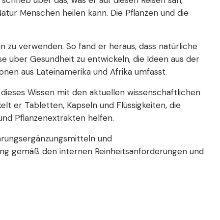
 schrieb über das, was er auf diesen Reisen sah,
Natur Menschen heilen kann. Die Pflanzen und die
n zu verwenden. So fand er heraus, dass natürliche
se über Gesundheit zu entwickeln, die Ideen aus der
ionen aus Lateinamerika und Afrika umfasst.
 dieses Wissen mit den aktuellen wissenschaftlichen
t er Tabletten, Kapseln und Flüssigkeiten, die
und Pflanzenextrakten helfen.
ahrungsergänzungsmitteln und
hnung gemäß den internen Reinheitsanforderungen und