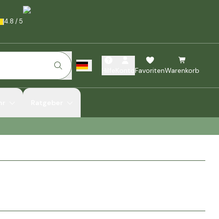
4.8
/
5
Hilfe
Konto
Favoriten
Warenkorb
hr
Ratgeber