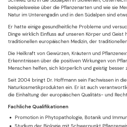
Schweiz und in die Südalpen in Slowenien, Österreich 
beispielsweise über die Pflanzenarten und wie sie M
Natur im Unterengadin und in den Südalpen sind etwa
Er hatte einige gesundheitliche Probleme und versuc
Dinge wirklich Einfluss auf unseren Körper und Geist
traditionellen europäischen Medizin, der traditionel
Die Heilkraft von Gewürzen, Kräutern und Pflanzenext
Erkenntnissen über die positiven Wirkungen von Pflan
Menschen helfen, sich körperlich und geistig besser
Seit 2004 bringt Dr. Hoffmann sein Fachwissen in d
Naturkosmetikprodukten ein. Er ist auch verantwortl
die Einhaltung der europäischen Qualitäts- und Rech
Fachliche Qualifikationen
Promotion in Phytopathologie, Botanik und Immuno
Studium der Biologie mit Schwerpunkt Pflanzenw