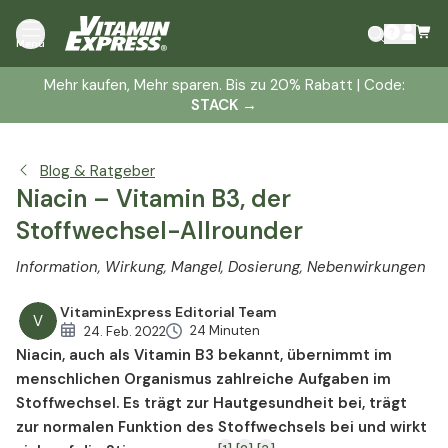
Was ist Niacin?
Menü
Niacin – die Entdeckung
Mehr kaufen, Mehr sparen. Bis zu 20% Rabatt | Code:
Vitamin B3 in Lebensmitteln
STACK
→
Niacin Eigenschaften und Wirkung
Niacin Mangel
Blog & Ratgeber
Niacin und Pellagra
Niacin – Vitamin B3, der
Niacin Formen
Stoffwechsel-Allrounder
Niacin und der Vitamin-B-Komplex
Niacin Tagesbedarf
Information, Wirkung, Mangel, Dosierung, Nebenwirkungen
Niacin und Cholesterin
Niacin und Demenz
VitaminExpress Editorial Team
V
24 Minuten
24. Feb. 2022
Niacin und Depressionen
Niacin, auch als Vitamin B3 bekannt, übernimmt im
Niacin für schöne Haut
menschlichen Organismus zahlreiche Aufgaben im
Niacin als Arzneistoff
Stoffwechsel. Es trägt zur Hautgesundheit bei, trägt
Niacin als Nahrungsergänzungsmittel
zur normalen Funktion des Stoffwechsels bei und wirkt