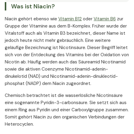
Was ist Niacin?
Niacin und der Vitamin-B-Komplex
Niacin Tagesbedarf
Niacin gehört ebenso wie
Vitamin B12
oder
Vitamin B6
zur
Niacin und Cholesterin
Gruppe der Vitamine aus dem B-Komplex. Früher wurde der
Niacin und Demenz
Vitalstoff auch als Vitamin B3 bezeichnet, dieser Name ist
jedoch heute nicht mehr gebräuchlich. Eine weitere
Niacin und Depressionen
geläufige Bezeichnung ist Nicotinsäure. Dieser Begriff leitet
Niacin für schöne Haut
sich von der Entdeckung des Vitamins bei der Oxidation von
Niacin als Arzneistoff
Nicotin ab. Häufig werden auch das Säureamid Nicotinamid
Niacin als Nahrungsergänzungsmittel
sowie die aktiven Coenzyme Nicotinamid-adenin-
Niacin Wechselwirkungen
dinukelotid (NAD) und Nicotinamid-adenin-dinukleotid-
Niacin Überdosierung
phosphat (NADP) dem Niacin zugeordnet.
Niacin Nebenwirkungen
Chemisch betrachtet ist die wasserlösliche Nicotinsäure
eine sogenannte Pyridin-3-carbonsäure. Sie setzt sich aus
einem Ring aus Pyridin und einer Carboxylgruppe zusammen.
Somit gehört Niacin zu den organischen Verbindungen der
Heterocyclen.