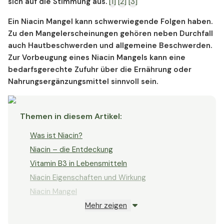
sich auf die Stimmung aus.
[1]
[2]
[3]
Niacin Wechselwirkungen
Niacin Überdosierung
Ein Niacin Mangel kann schwerwiegende Folgen haben.
Niacin Nebenwirkungen
Zu den Mangelerscheinungen gehören neben Durchfall
auch Hautbeschwerden und allgemeine Beschwerden.
Zur Vorbeugung eines Niacin Mangels kann eine
bedarfsgerechte Zufuhr über die Ernährung oder
Nahrungsergänzungsmittel sinnvoll sein.
Themen in diesem Artikel
:
Was ist Niacin?
Niacin – die Entdeckung
Vitamin B3 in Lebensmitteln
Niacin Eigenschaften und Wirkung
Niacin Mangel
Mehr zeigen
Niacin und Pellagra
Niacin Formen