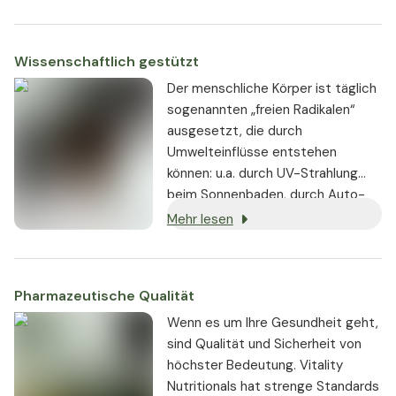
werden vegane oder vegetarische
Zutaten verwendet.
Wissenschaftlich gestützt
Der menschliche Körper ist täglich
sogenannten „freien Radikalen“
ausgesetzt, die durch
Umwelteinflüsse entstehen
können: u.a. durch UV-Strahlung
beim Sonnenbaden, durch Auto-
und Industrieabgase, durchs
Mehr lesen
Rauchen, durch Stoffe, die beim
Grillen oder Braten erzeugt
werden.
Pharmazeutische Qualität
Wenn es um Ihre Gesundheit geht,
sind Qualität und Sicherheit von
höchster Bedeutung. Vitality
Nutritionals hat strenge Standards