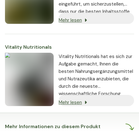
eingeführt, um sicherzustellen,
dass nur die besten Inhaltsstoffe
von seriösen Lieferanten bezogen
Mehr lesen
und in den Produkten verwendet
werden:
Vitality Nutritionals
Vitality Nutritionals hat es sich zur
Aufgabe gemacht, Ihnen die
besten Nahrungsergänzungsmittel
und Nutrazeutika anzubieten, die
durch die neueste
wissenschaftliche Forschung
gestützt werden und nachweislich
Mehr lesen
echte Ergebnisse liefern.
Mehr Informationen zu diesem Produkt