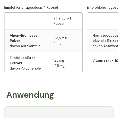
Empfohlene Tagesdosis:
1 Kapsel
Empfohlene Tagesd
Inhalt pro 1
Kapsel
Algen-Biomasse
Hamatococcu
133,5 mg
Pulver
pluvialis Extra
4 mg
⁠davon Astaxanthin
davon Astaxant
Hibiskusblüten-
125 mg
Vitamin E (α-TE
Extrakt
12,5 mg
davon Polyphenole
* % des NRV (Nähr
α-TE Vitamin E
12 mg (100%)
EU-Verordnung
Anwendung
* % des NRW (Nährstoffreferenzwertes) gemäß
EU-Verordnung