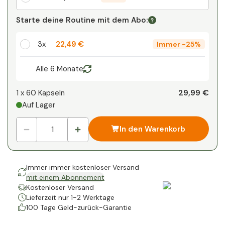
Ihr persönlicher Rabatt
Starte deine Routine mit dem Abo:
1
x
0,00 €
-
%
3x
22,49 €
Immer
-
25%
Alle 6 Monate
29,99 €
1 x
60 Kapseln
Auf Lager
In den Warenkorb
Immer immer kostenloser Versand
mit einem Abonnement
Kostenloser Versand
Lieferzeit nur 1-2 Werktage
100 Tage Geld-zurück-Garantie