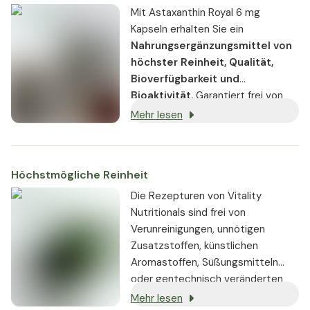
Mit Astaxanthin Royal 6 mg
Kapseln erhalten Sie ein
Nahrungsergänzungsmittel von
höchster Reinheit, Qualität,
Bioverfügbarkeit und
Bioaktivität.
Garantiert frei von
Schadstoffen oder gentechnisch
Mehr lesen
veränderten Substanzen und für
Vegetarier und Veganer geeignet.
Höchstmögliche Reinheit
Die Rezepturen von Vitality
Nutritionals sind frei von
Verunreinigungen, unnötigen
Zusatzstoffen, künstlichen
Aromastoffen, Süßungsmitteln
oder gentechnisch veränderten
Substanzen. Wo immer möglich,
Mehr lesen