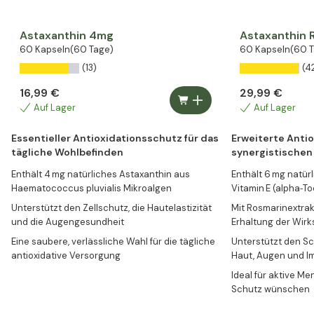
Astaxanthin 4mg
Astaxanthin 
60 Kapseln
(60 Tage)
60 Kapseln
(60 
(13)
(4
16,99 €
29,99 €
Auf Lager
Auf Lager
Essentieller Antioxidationsschutz für das
Erweiterte Anti
tägliche Wohlbefinden
synergistischen
Enthält 4 mg natürliches Astaxanthin aus
Enthält 6 mg natür
Haematococcus pluvialis Mikroalgen
Vitamin E (alpha‑T
Unterstützt den Zellschutz, die Hautelastizität
Mit Rosmarinextrak
und die Augengesundheit
Erhaltung der Wirk
Eine saubere, verlässliche Wahl für die tägliche
Unterstützt den Sc
antioxidative Versorgung
Haut, Augen und 
Ideal für aktive M
Schutz wünschen