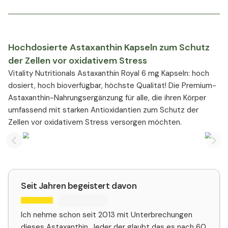
Hochdosierte Astaxanthin Kapseln zum Schutz
der Zellen vor oxidativem Stress
Vitality Nutritionals Astaxanthin Royal 6 mg Kapseln: hoch
dosiert, hoch bioverfügbar, höchste Qualität! Die Premium-
Astaxanthin-Nahrungsergänzung für alle, die ihren Körper
umfassend mit starken Antioxidantien zum Schutz der
Zellen vor oxidativem Stress versorgen möchten.
Previous slide
Nex
Seit Jahren begeistert davon
Ich nehme schon seit 2013 mit Unterbrechungen
dieses Astaxanthin. Jeder der glaubt das es nach 60