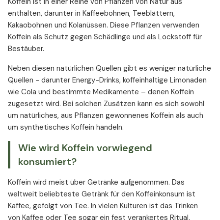
Koffein ist in einer Reihe von Pflanzen von Natur aus
Ab welcher Menge ist Koffein schädlich?
enthalten, darunter in Kaffeebohnen, Teeblättern,
Koffein in Lebensmitteln – Tabellen
Kakaobohnen und Kolanüssen. Diese Pflanzen verwenden
Koffein in Lebensmitteln pro Portion
Koffein als Schutz gegen Schädlinge und als Lockstoff für
Koffein in Lebensmitteln pro 100 ml bzw. 100 g
Bestäuber.
Koffein in Lebensmitteln pro 1 l bzw. pro 1 kg
Neben diesen natürlichen Quellen gibt es weniger natürliche
Quellen - darunter Energy-Drinks, koffeinhaltige Limonaden
wie Cola und bestimmte Medikamente – denen Koffein
zugesetzt wird. Bei solchen Zusätzen kann es sich sowohl
um natürliches, aus Pflanzen gewonnenes Koffein als auch
um synthetisches Koffein handeln.
Wie wird Koffein vorwiegend
konsumiert?
Koffein wird meist über Getränke aufgenommen. Das
weltweit beliebteste Getränk für den Koffeinkonsum ist
Kaffee, gefolgt von Tee. In vielen Kulturen ist das Trinken
von Kaffee oder Tee sogar ein fest verankertes Ritual.