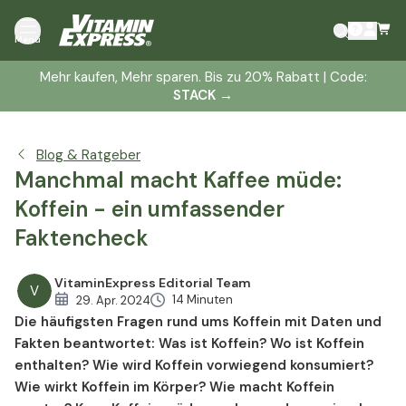
Was ist Koffein?
Menü
Wo ist Koffein enthalten?
Mehr kaufen, Mehr sparen. Bis zu 20% Rabatt | Code:
Wie wird Koffein vorwiegend konsumiert?
STACK
→
Wie wirkt Koffein im Körper?
Wie macht Koffein munter?
Blog & Ratgeber
Kann Koffein müde machen - und wenn ja, ab welcher
Manchmal macht Kaffee müde:
Menge?
Wie viel Kaffee trinkt man in Deutschland, Österreich
Koffein - ein umfassender
und der Schweiz pro Einwohner?
Faktencheck
In welchen Gegenden der Welt wird am meisten Kaffee
getrunken?
VitaminExpress Editorial Team
V
Wie viel Koffein ist in einer Tasse Kaffee enthalten?
14 Minuten
29. Apr. 2024
Die häufigsten Fragen rund ums Koffein mit Daten und
Wie viel Koffein ist in einer Tasse Schwarzer oder Grüner
Fakten beantwortet: Was ist Koffein? Wo ist Koffein
Tee enthalten?
enthalten? Wie wird Koffein vorwiegend konsumiert?
Wie viel Koffein ist in einer Dose Energy Drink enthalten?
Wie wirkt Koffein im Körper? Wie macht Koffein
Wie viel Koffein ist in einem Glas Cola enthalten?