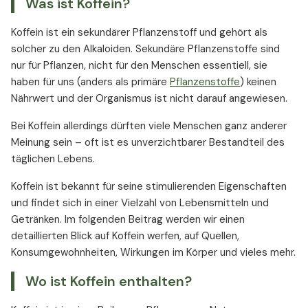
Was ist Koffein?
Wie viel Kaffee trinkt man in Deutschland,
Österreich und der Schweiz pro Einwohner?
Koffein ist ein sekundärer Pflanzenstoff und gehört als
In welchen Gegenden der Welt wird am meisten
solcher zu den Alkaloiden. Sekundäre Pflanzenstoffe sind
Kaffee getrunken?
nur für Pflanzen, nicht für den Menschen essentiell, sie
Wie viel Koffein ist in einer Tasse Kaffee
haben für uns (anders als primäre
Pflanzenstoffe
) keinen
enthalten?
Nährwert und der Organismus ist nicht darauf angewiesen.
Wie viel Koffein ist in einer Tasse Schwarzer oder
Bei Koffein allerdings dürften viele Menschen ganz anderer
Grüner Tee enthalten?
Meinung sein – oft ist es unverzichtbarer Bestandteil des
Wie viel Koffein ist in einer Dose Energy Drink
täglichen Lebens.
enthalten?
Wie viel Koffein ist in einem Glas Cola enthalten?
Koffein ist bekannt für seine stimulierenden Eigenschaften
Was unterscheidet synthetisches und
und findet sich in einer Vielzahl von Lebensmitteln und
natürliches Koffein?
Getränken. Im folgenden Beitrag werden wir einen
detaillierten Blick auf Koffein werfen, auf Quellen,
Hat Koffein Nebenwirkungen?
Konsumgewohnheiten, Wirkungen im Körper und vieles mehr.
Hemmt Koffein die Aufnahme von Vitaminen und
Mineralstoffen?
Wo ist Koffein enthalten?
Vitamin D und Koffein