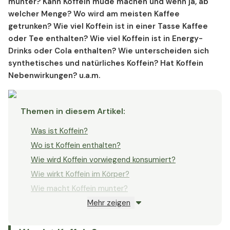
munter? Kann Koffein müde machen und wenn ja, ab
Was unterscheidet synthetisches und natürliches
welcher Menge? Wo wird am meisten Kaffee
Koffein?
getrunken? Wie viel Koffein ist in einer Tasse Kaffee
Hat Koffein Nebenwirkungen?
oder Tee enthalten? Wie viel Koffein ist in Energy-
Hemmt Koffein die Aufnahme von Vitaminen und
Drinks oder Cola enthalten? Wie unterscheiden sich
Mineralstoffen?
synthetisches und natürliches Koffein? Hat Koffein
Nebenwirkungen? u.a.m.
Vitamin D und Koffein
Ab welcher Menge ist Koffein schädlich?
Koffein in Lebensmitteln – Tabellen
Themen in diesem Artikel
:
Koffein in Lebensmitteln pro Portion
Was ist Koffein?
Koffein in Lebensmitteln pro 100 ml bzw. 100 g
Wo ist Koffein enthalten?
Koffein in Lebensmitteln pro 1 l bzw. pro 1 kg
Wie wird Koffein vorwiegend konsumiert?
Wie wirkt Koffein im Körper?
Wie macht Koffein munter?
Mehr zeigen
Kann Koffein müde machen - und wenn ja, ab
welcher Menge?