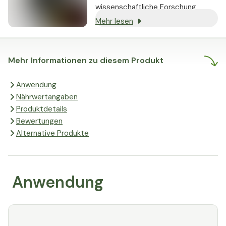
wissenschaftliche Forschung
gestützt werden und nachweislich
Mehr lesen
echte Ergebnisse liefern.
Mehr Informationen zu diesem Produkt
Anwendung
Nährwertangaben
Produktdetails
Bewertungen
Alternative Produkte
Anwendung