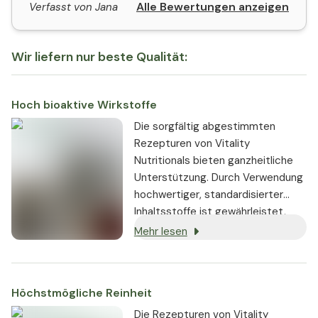
Alle Bewertungen anzeigen
Verfasst von Jana
Wir liefern nur beste Qualität:
Hoch bioaktive Wirkstoffe
Die sorgfältig abgestimmten
Rezepturen von Vitality
Nutritionals bieten ganzheitliche
Unterstützung. Durch Verwendung
hochwertiger, standardisierter
Inhaltsstoffe ist gewährleistet,
dass sie stets in gleichbleibender,
Mehr lesen
hoch bioaktiver Dosierung
enthalten sind.
Höchstmögliche Reinheit
Die Rezepturen von Vitality