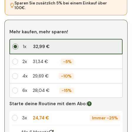
Sparen Sie zusätzlich 5% bei einem Einkauf über
100€.
Mehr kaufen, mehr sparen!
1x
32,99 €
2x
31,34 €
-
5%
4x
29,69 €
-
10%
6x
28,04 €
-
15%
Ihr persönlicher Rabatt
Starte deine Routine mit dem Abo:
1
x
0,00 €
-
%
3x
24,74 €
Immer
-
25%