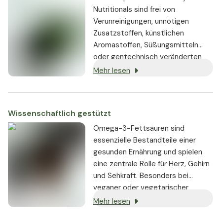
Nutritionals sind frei von
Verunreinigungen, unnötigen
Zusatzstoffen, künstlichen
Aromastoffen, Süßungsmitteln
oder gentechnisch veränderten
Substanzen. Wo immer möglich,
Mehr lesen
werden vegane oder vegetarische
Zutaten verwendet.
Wissenschaftlich gestützt
Omega-3-Fettsäuren sind
essenzielle Bestandteile einer
gesunden Ernährung und spielen
eine zentrale Rolle für Herz, Gehirn
und Sehkraft. Besonders bei
veganer oder vegetarischer
Ernährung ist die Versorgung mit
Mehr lesen
DHA und EPA oft unzureichend.