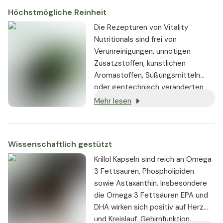
Höchstmögliche Reinheit
Die Rezepturen von Vitality
Nutritionals sind frei von
Verunreinigungen, unnötigen
Zusatzstoffen, künstlichen
Aromastoffen, Süßungsmitteln
oder gentechnisch veränderten
Substanzen. Wo immer möglich,
Mehr lesen
werden vegane oder vegetarische
Zutaten verwendet.
Wissenschaftlich gestützt
Krillöl Kapseln sind reich an Omega
3 Fettsäuren, Phospholipiden
sowie Astaxanthin. Insbesondere
die Omega 3 Fettsäuren EPA und
DHA wirken sich positiv auf Herz
und Kreislauf, Gehirnfunktion,