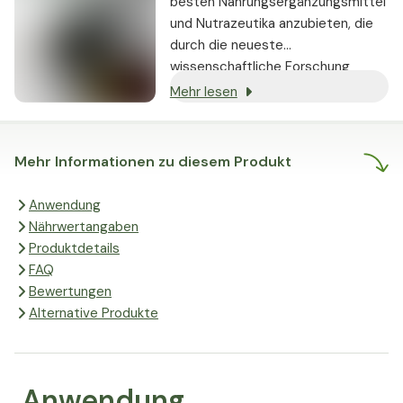
besten Nahrungsergänzungsmittel
und Nutrazeutika anzubieten, die
durch die neueste
wissenschaftliche Forschung
gestützt werden und nachweislich
Mehr lesen
echte Ergebnisse liefern.
Mehr Informationen zu diesem Produkt
Anwendung
Nährwertangaben
Produktdetails
FAQ
Bewertungen
Alternative Produkte
Anwendung