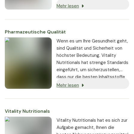
Sehkraft, Blutfette und die normale
Mehr lesen
Funktion der Körperzellen aus.
Pharmazeutische Qualität
Wenn es um Ihre Gesundheit geht,
sind Qualität und Sicherheit von
höchster Bedeutung. Vitality
Nutritionals hat strenge Standards
eingeführt, um sicherzustellen,
dass nur die besten Inhaltsstoffe
von seriösen Lieferanten bezogen
Mehr lesen
und in den Produkten verwendet
werden:
Vitality Nutritionals
Vitality Nutritionals hat es sich zur
Aufgabe gemacht, Ihnen die