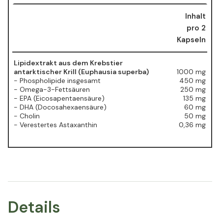
Inhalt
pro 2
Kapseln
Lipidextrakt aus dem Krebstier
antarktischer Krill (Euphausia superba)
⁠1000 mg
- Phospholipide insgesamt
450 mg
- Omega-3-Fettsäuren
250 mg
- EPA (Eicosapentaensäure)
135 mg
- DHA (Docosahexaensäure)
60 mg
- Cholin
50 mg
- Verestertes Astaxanthin
0,36 mg
Details