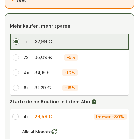
100€.
Mehr kaufen, mehr sparen!
1x
37,99 €
2x
36,09 €
-
5%
4x
34,19 €
-
10%
6x
32,29 €
-
15%
Ihr persönlicher Rabatt
Starte deine Routine mit dem Abo:
1
x
0,00 €
-
%
4x
26,59 €
Immer
-
30%
Alle 4 Monate