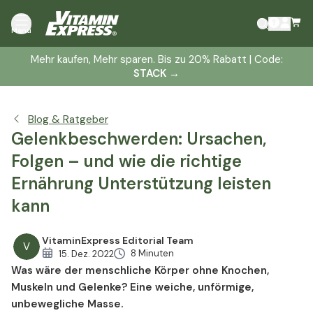
Wo treten Gelenkbeschwerden auf?
Menü
Die Gelenke und ihre Funktionen
Mehr kaufen, Mehr sparen. Bis zu 20% Rabatt | Code:
Ursachen und Folgen von Gelenkbeschwerden
STACK
→
Ernährung und Nahrungsergänzung zur Stärkung der
Gelenke
Nahrungsergänzungsmittel zur Versorgung und
Blog & Ratgeber
Unterstützung der Gelenksfunktionen
Gelenkbeschwerden: Ursachen,
Folgen – und wie die richtige
Ernährung Unterstützung leisten
kann
VitaminExpress Editorial Team
V
8 Minuten
15. Dez. 2022
Was wäre der menschliche Körper ohne Knochen,
Muskeln und Gelenke? Eine weiche, unförmige,
unbewegliche Masse.