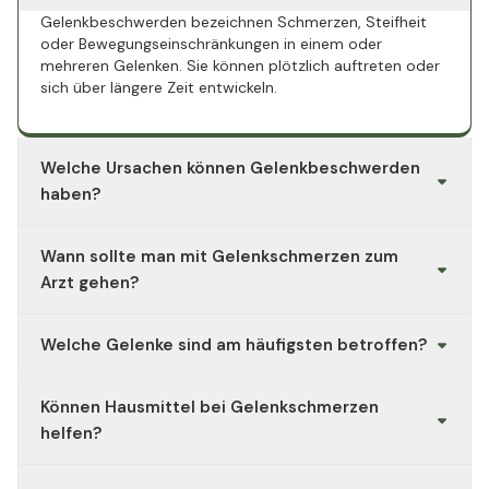
Gelenkbeschwerden bezeichnen Schmerzen, Steifheit
oder Bewegungseinschränkungen in einem oder
mehreren Gelenken. Sie können plötzlich auftreten oder
sich über längere Zeit entwickeln.
Welche Ursachen können Gelenkbeschwerden
haben?
Häufige Ursachen sind Arthrose, Arthritis, Verletzungen,
Wann sollte man mit Gelenkschmerzen zum
Überlastung, Fehlhaltungen oder altersbedingter
Verschleiß. Auch Stoffwechselerkrankungen wie Gicht
Arzt gehen?
oder Infektionen können eine Rolle spielen.
Wenn die Beschwerden länger als ein paar Tage
Welche Gelenke sind am häufigsten betroffen?
anhalten, das Gelenk geschwollen oder überwärmt ist,
oder die Beweglichkeit deutlich eingeschränkt ist, sollte
Besonders häufig treten Beschwerden in Knie-, Hüft-,
man unbedingt ärztlichen Rat einholen.
Können Hausmittel bei Gelenkschmerzen
Schulter- und Fingergelenken auf, da diese im Alltag
stark beansprucht werden.
helfen?
Ja. Wärme- oder Kälteanwendungen,