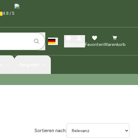
4.8
/
5
Hilfe
Konto
Favoriten
Warenkorb
hr
Ratgeber
Sortieren nach: