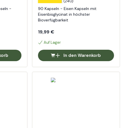
(240)
seln -
90 Kapseln - Eisen Kapseln mit
Eisenbisglycinat in höchster
Bioverfügbarkeit
19,99 €
Auf Lager
korb
In den Warenkorb