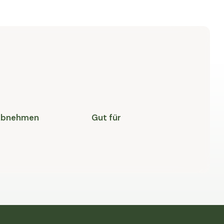
 Abnehmen
Gut für
M