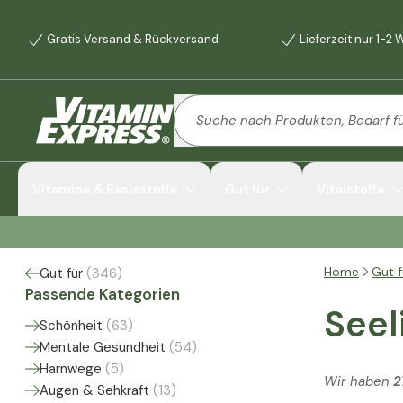
Gratis Versand & Rückversand
Lieferzeit nur 1-2
Vitamine & Basisstoffe
Gut für
Vitalstoffe
Home
Gut f
Gut für
(
346
)
Passende Kategorien
Seel
Schönheit
(
63
)
Mentale Gesundheit
(
54
)
Harnwege
(
5
)
Wir haben
2
Augen & Sehkraft
(
13
)