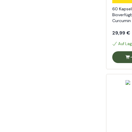
60 Kapse
Bioverfüg
Curcumin 
29,99 €
Auf Lag