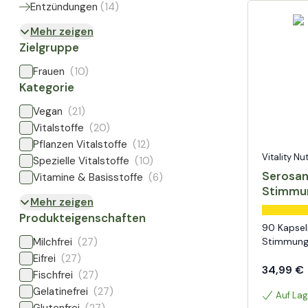
Entzündungen
(
14
)
Mehr zeigen
Zielgruppe
Frauen
(10)
Kategorie
Vegan
(21)
Vitalstoffe
(20)
Pflanzen Vitalstoffe
(12)
Vitality Nu
Spezielle Vitalstoffe
(10)
Serosan
Vitamine & Basisstoffe
(6)
Stimmun
Mehr zeigen
Produkteigenschaften
90 Kapsel
Milchfrei
(27)
Stimmungs
Eifrei
(27)
34,99 €
Fischfrei
(27)
Gelatinefrei
(27)
Auf Lag