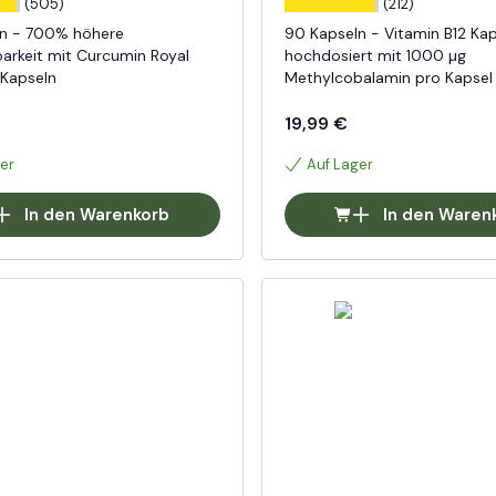
(505)
(212)
ln - 700% höhere
90 Kapseln - Vitamin B12 Kap
barkeit mit Curcumin Royal
hochdosiert mit 1000 µg
Kapseln
Methylcobalamin pro Kapsel
19,99 €
er
Auf Lager
In den Warenkorb
In den Waren