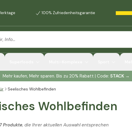
 Werktage
100% Zufriedenheitsgarantie
Superfoods
Multi-Komplexe
Sport
Me
Mehr kaufen, Mehr sparen. Bis zu 20% Rabatt | Code:
STACK
→
ür
Seelisches Wohlbefinden
isches Wohlbefinden
7 Produkte
, die Ihrer aktuellen Auswahl entsprechen