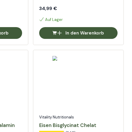
34,99 €
Auf Lager
korb
In den Warenkorb
Vitality Nutritionals
alamin
Eisen Bisglycinat Chelat