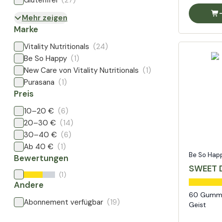
Glutenfrei
(27)
Mehr zeigen
Marke
Vitality Nutritionals
(24)
Be So Happy
(1)
New Care von Vitality Nutritionals
(1)
Purasana
(1)
Preis
10–20 €
(6)
20–30 €
(14)
30–40 €
(6)
Ab 40 €
(1)
Be So Hap
Bewertungen
SWEET 
(1)
Andere
60 Gummi
Abonnement verfügbar
(19)
Geist