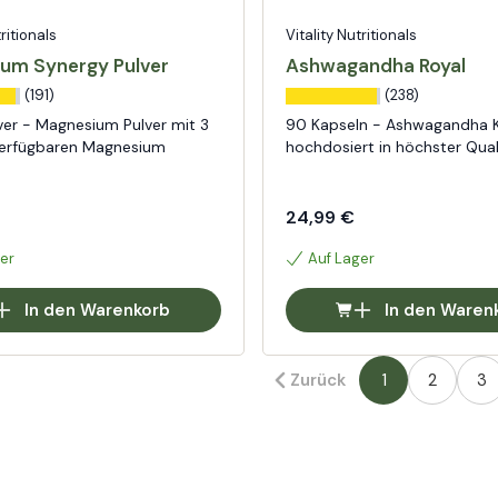
tritionals
Vitality Nutritionals
um Synergy Pulver
Ashwagandha Royal
(191)
(238)
ver - Magnesium Pulver mit 3
90 Kapseln - Ashwagandha K
verfügbaren Magnesium
hochdosiert in höchster Qual
24,99 €
er
Auf Lager
In den Warenkorb
In den Waren
Zurück
1
2
3