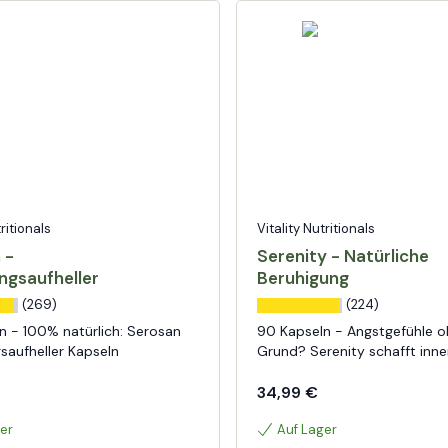
tritionals
Vitality Nutritionals
 -
Serenity - Natürliche
gsaufheller
Beruhigung
(269)
(224)
n - 100% natürlich: Serosan
90 Kapseln - Angstgefühle 
aufheller Kapseln
Grund? Serenity schafft inn
34,99 €
er
Auf Lager