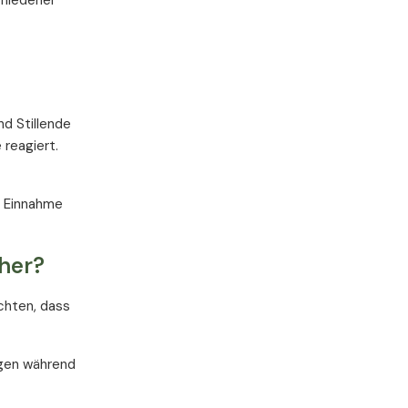
chiedener
d Stillende
reagiert.
er Einnahme
cher?
achten, dass
ngen während