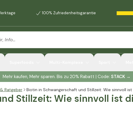
 Werktage
100% Zufriedenheitsgarantie
rstützen kann
helfen?
nd Stillenden
en
duktes achten?
nd Stillzeit sicher?
Superfoods
Multi-Komplexe
Sport
Me
Mehr kaufen, Mehr sparen. Bis zu 20% Rabatt | Code:
STACK
→
 & Ratgeber
Biotin in Schwangerschaft und Stillzeit: Wie sinnvoll i
d Stillzeit: Wie sinnvoll ist d