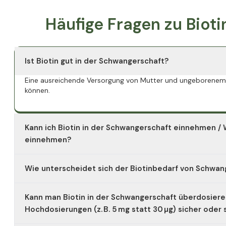
Häufige Fragen zu Bioti
Ist Biotin gut in der Schwangerschaft?
Eine ausreichende Versorgung von Mutter und ungeborenem Ki
können.
Kann ich Biotin in der Schwangerschaft einnehmen / 
einnehmen?
Biotin eignet sich außerdem zur Einnahme während der gesa
Wie unterscheidet sich der Biotinbedarf von Schwang
erfolgen.
Laut DGE wird Schwangeren eine Aufnahme von schätzungsw
Kann man Biotin in der Schwangerschaft überdosieren 
dritten Trimester am höchsten ist.
Hochdosierungen (z. B. 5 mg statt 30 µg) sicher oder s