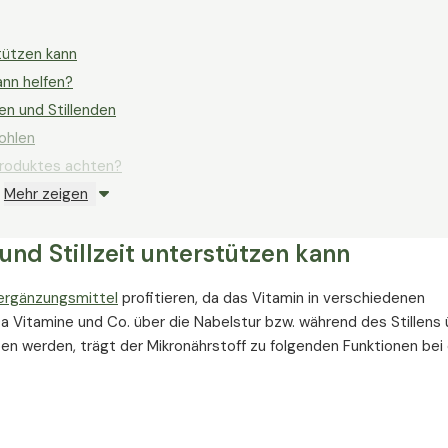
stützen kann
nn helfen?
en und Stillenden
ohlen
Produktes achten?
Mehr zeigen
ft und Stillzeit sicher?
und Stillzeit unterstützen kann
ergänzungsmittel
profitieren, da das Vitamin in verschiedenen
a Vitamine und Co. über die Nabelstur bzw. während des Stillens 
n werden, trägt der Mikronährstoff zu folgenden Funktionen bei