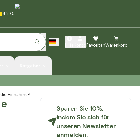
4.8
/
5
Hilfe
Konto
Favoriten
Warenkorb
hr
Ratgeber
st die Einnahme?
ie
Sparen Sie 10%,
indem Sie sich für
unseren Newsletter
anmelden.