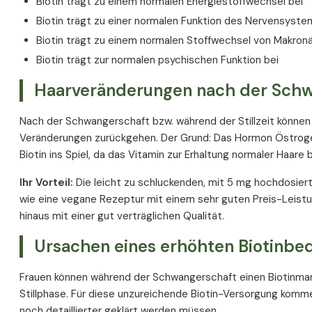
Biotin trägt zu einem normalen Energiestoffwechsel bei
Biotin trägt zu einer normalen Funktion des Nervensyste
Biotin trägt zu einem normalen Stoffwechsel von Makronä
Biotin trägt zur normalen psychischen Funktion bei
Haarveränderungen nach der Schw
Nach der Schwangerschaft bzw. während der Stillzeit können
Veränderungen zurückgehen. Der Grund: Das Hormon Östrogen
Biotin ins Spiel, da das Vitamin zur Erhaltung normaler Haare b
Ihr Vorteil:
Die leicht zu schluckenden, mit 5 mg hochdosie
wie eine vegane Rezeptur mit einem sehr guten Preis-Leist
hinaus mit einer gut verträglichen Qualität.
Ursachen eines erhöhten Biotinbed
Frauen können während der Schwangerschaft einen Biotinmange
Stillphase. Für diese unzureichende Biotin-Versorgung komm
noch detaillierter geklärt werden müssen.