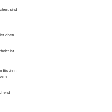
chen, sind
der oben
höht ist.
 Biotin in
esem
echend