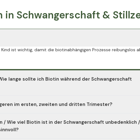
n in Schwangerschaft & Stillze
nd ist wichtig, damit die biotinabhängigen Prozesse reibungslos a
Wie lange sollte ich Biotin während der Schwangerschaft
mten Schwangerschaft, es sollte aber immer eine ärztliche Rücksp
eren im ersten, zweiten und dritten Trimester?
eise 40 Mikrogramm pro Tag empfohlen, wobei der Bedarf an Bioti
/ Wie viel Biotin ist in der Schwangerschaft unbedenklich /
innvoll?