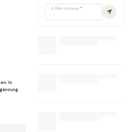
E-Mail-Adresse
*
en. In
rgänzung
m