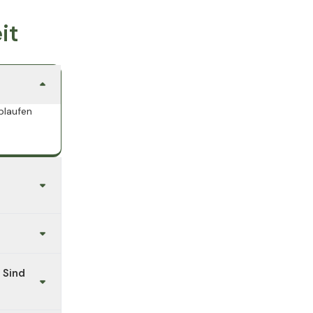
it
blaufen
rache
n im
 Sind