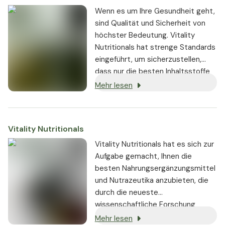
Wenn es um Ihre Gesundheit geht,
sind Qualität und Sicherheit von
höchster Bedeutung. Vitality
Nutritionals hat strenge Standards
eingeführt, um sicherzustellen,
dass nur die besten Inhaltsstoffe
von seriösen Lieferanten bezogen
Mehr lesen
und in den Produkten verwendet
werden:
Vitality Nutritionals
Vitality Nutritionals hat es sich zur
Aufgabe gemacht, Ihnen die
besten Nahrungsergänzungsmittel
und Nutrazeutika anzubieten, die
durch die neueste
wissenschaftliche Forschung
gestützt werden und nachweislich
Mehr lesen