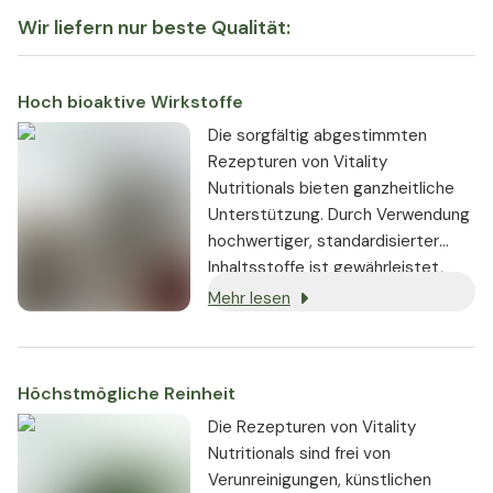
Wir liefern nur beste Qualität:
Hoch bioaktive Wirkstoffe
Die sorgfältig abgestimmten
Rezepturen von Vitality
Nutritionals bieten ganzheitliche
Unterstützung. Durch Verwendung
hochwertiger, standardisierter
Inhaltsstoffe ist gewährleistet,
dass sie stets in gleichbleibender,
Mehr lesen
hoch bioaktiver Dosierung
enthalten sind.
Höchstmögliche Reinheit
Die Rezepturen von Vitality
Nutritionals sind frei von
Verunreinigungen, künstlichen