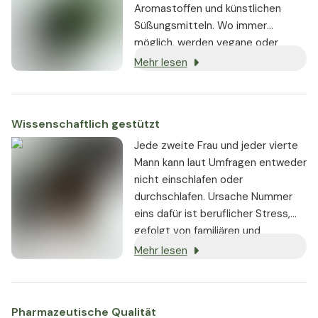
Aromastoffen und künstlichen
Süßungsmitteln. Wo immer
möglich, werden vegane oder
vegetarische Zutaten verwendet,
Mehr lesen
und jedes Produkt ist
gentechnikfrei.
Wissenschaftlich gestützt
Jede zweite Frau und jeder vierte
Mann kann laut Umfragen entweder
nicht einschlafen oder
durchschlafen. Ursache Nummer
eins dafür ist beruflicher Stress,
gefolgt von familiären und
gesundheitlichen Problemen.
Mehr lesen
Pharmazeutische Qualität