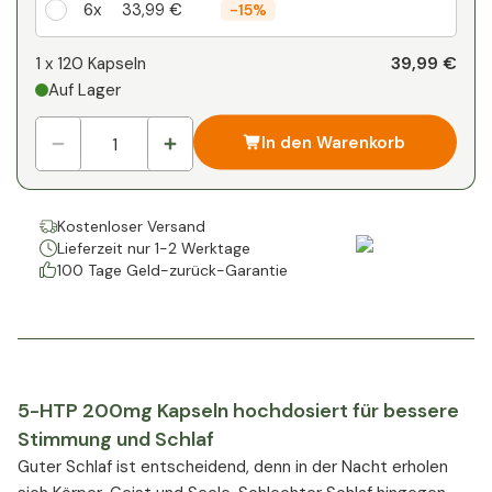
6x
33,99 €
-
15%
Ihr persönlicher Rabatt
39,99 €
1 x
120 Kapseln
Auf Lager
1
x
0,00 €
-
%
In den Warenkorb
Kostenloser Versand
Lieferzeit nur 1-2 Werktage
100 Tage Geld-zurück-Garantie
5-HTP 200mg Kapseln hochdosiert für bessere
Stimmung und Schlaf
Guter Schlaf ist entscheidend, denn in der Nacht erholen