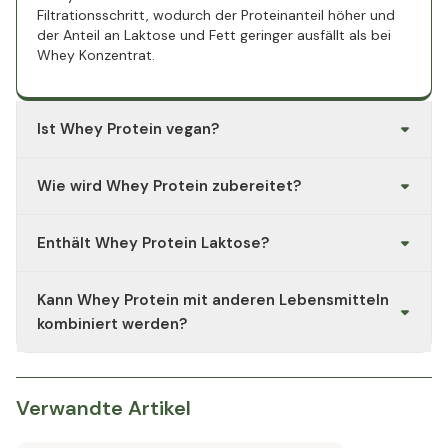
Filtrationsschritt, wodurch der Protein­anteil höher und
der Anteil an Laktose und Fett geringer ausfällt als bei
Whey Konzentrat.
Ist Whey Protein vegan?
Nein. Whey Protein wird aus Kuhmilch gewonnen und ist
Wie wird Whey Protein zubereitet?
ein tierisches Produkt.
Üblicherweise wird das Pulver mit Wasser, Milch oder
Enthält Whey Protein Laktose?
einem Pflanzendrink im Shaker vermischt. Die genaue
Dosierung richtet sich nach der Verzehrempfehlung des
Whey Konzentrat enthält in der Regel geringe Mengen
Herstellers.
Kann Whey Protein mit anderen Lebensmitteln
Laktose, während Whey Isolat aufgrund der stärkeren
Filtration meist einen deutlich reduzierten Laktosegehalt
kombiniert werden?
aufweist. Genaue Werte sind der Produktverpackung zu
entnehmen.
Ja, das Pulver lässt sich in Getränke, Porridge, Backwaren
oder Smoothies einarbeiten.
Verwandte Artikel