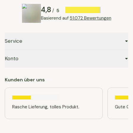
4,8
5
/
Basierend auf
51.072 Bewertungen
Service
Konto
Kunden über uns
Rasche Lieferung, tolles Produkt.
Gute Qua