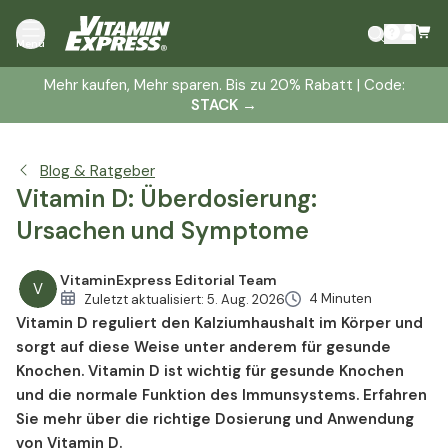
Wie entsteht eine Vitamin-D-Überdosierung?
Menü
Welche Symptome sind für eine Vitamin-D-
Überdosierung typisch?
Mehr kaufen, Mehr sparen. Bis zu 20% Rabatt | Code:
STACK
→
Wie wird eine Überdosierung mit Vitamin D
diagnostiziert?
Wie wird eine Vitamin-D-Vergiftung behandelt?
Blog & Ratgeber
Vitamin-D-Überdosierung: Die wichtigsten Infos
Vitamin D: Überdosierung:
Ursachen und Symptome
VitaminExpress Editorial Team
V
4 Minuten
Zuletzt aktualisiert:
5. Aug. 2026
Vitamin D reguliert den Kalziumhaushalt im Körper und
sorgt auf diese Weise unter anderem für gesunde
Knochen. Vitamin D ist wichtig für gesunde Knochen
und die normale Funktion des Immunsystems. Erfahren
Sie mehr über die richtige Dosierung und Anwendung
von Vitamin D.