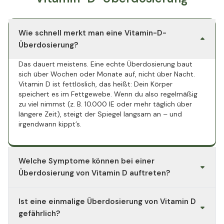
Wie schnell merkt man eine Vitamin-D-
Überdosierung?
Das dauert meistens. Eine echte Überdosierung baut
sich über Wochen oder Monate auf, nicht über Nacht.
Vitamin D ist fettlöslich, das heißt: Dein Körper
speichert es im Fettgewebe. Wenn du also regelmäßig
zu viel nimmst (z. B. 10.000 IE oder mehr täglich über
längere Zeit), steigt der Spiegel langsam an – und
irgendwann kippt’s.
Welche Symptome können bei einer
Überdosierung von Vitamin D auftreten?
Das Problem ist nicht das Vitamin selbst, sondern das
Ist eine einmalige Überdosierung von Vitamin D
zu viele Kalzium im Blut
, das dadurch entsteht.
Typische Anzeichen:
gefährlich?