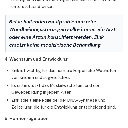
Zink und Entzündungsregulation
unterstützend wirken.
Zink für den Geschmackssinn
Zink bei Hörstörungen
Bei anhaltenden Hautproblemen oder
Zink und Lebensdauer
Wundheilungsstörungen sollte immer ein Arzt
Zink und Schilddrüsenfunktion
oder eine Ärztin konsultiert werden. Zink
Zink und Chemotherapie
ersetzt keine medizinische Behandlung.
Zink und metabolisches Syndrom
Zink und Augengesundheit
4. Wachstum und Entwicklung
Zink und Mitochondrienfunktion
Zink ist wichtig für das normale körperliche Wachstum
Zink und Körpergeruch
von Kindern und Jugendlichen.
Zink und Mundgesundheit
Es unterstützt das Muskelwachstum und die
Zink und Mukoviszidose
Gewebebildung in jedem Alter.
Zink und Arsenvergiftung
Zink spielt eine Rolle bei der DNA-Synthese und
Zink und Opioidabhängigkeit
Zellteilung, die für die Entwicklung entscheidend sind.
Was sagen Experten über Zink?
5. Hormonregulation