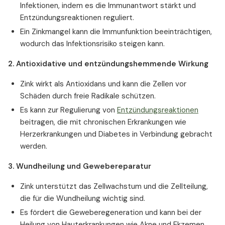
Zink fördert das Wachstum
Infektionen, indem es die Immunantwort stärkt und
Zink und Darmgesundheit
Entzündungsreaktionen reguliert.
Zink und Schlafqualität
Ein Zinkmangel kann die Immunfunktion beeinträchtigen,
wodurch das Infektionsrisiko steigen kann.
Zink fördert den Appetit
Zink und Hautgesundheit
2. Antioxidative und entzündungshemmende Wirkung
Zink und Haarausfall
Zink wirkt als Antioxidans und kann die Zellen vor
Zink und Leberschutz
Schäden durch freie Radikale schützen.
Zink für starke Knochen
Es kann zur Regulierung von
Entzündungsreaktionen
Zink und Herzgesundheit
beitragen, die mit chronischen Erkrankungen wie
Zink und Diabetes
Herzerkrankungen und Diabetes in Verbindung gebracht
Zink und männliche Fruchtbarkeit
werden.
Zink bei Müdigkeit
3. Wundheilung und Gewebereparatur
Zink und sportliche Leistung
Zink und Blutgerinnung
Zink unterstützt das Zellwachstum und die Zellteilung,
die für die Wundheilung wichtig sind.
Zink in der Schwangerschaft
Es fördert die Geweberegeneration und kann bei der
Zink und die Gesundheit von Frauen
Heilung von Hauterkrankungen wie Akne und Ekzemen