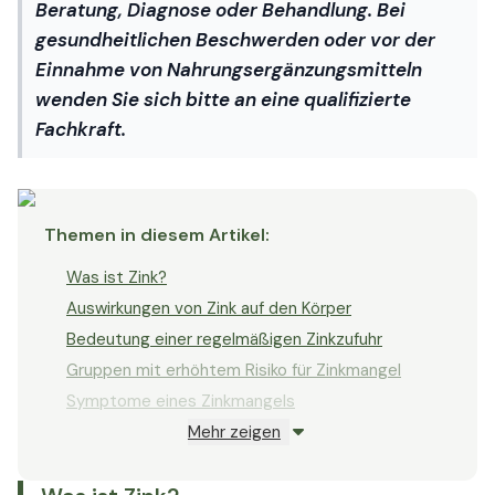
Zink und Herzgesundheit
Beratung, Diagnose oder Behandlung. Bei
Zink und Diabetes
gesundheitlichen Beschwerden oder vor der
Zink und männliche Fruchtbarkeit
Einnahme von Nahrungsergänzungsmitteln
Zink bei Müdigkeit
wenden Sie sich bitte an eine qualifizierte
Zink und sportliche Leistung
Fachkraft.
Zink und Blutgerinnung
Zink in der Schwangerschaft
Zink und die Gesundheit von Frauen
Themen in diesem Artikel
:
Zink und Entzündungsregulation
Was ist Zink?
Zink für den Geschmackssinn
Auswirkungen von Zink auf den Körper
Zink bei Hörstörungen
Bedeutung einer regelmäßigen Zinkzufuhr
Zink und Lebensdauer
Gruppen mit erhöhtem Risiko für Zinkmangel
Zink und Schilddrüsenfunktion
Symptome eines Zinkmangels
Zink und Chemotherapie
Mehr zeigen
Zink Dosierung
Zink und metabolisches Syndrom
Zink in Lebensmitteln
Zink und Augengesundheit