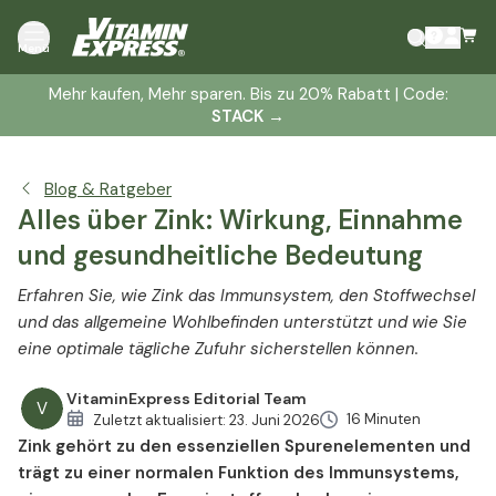
Was ist Zink?
Menü
Auswirkungen von Zink auf den Körper
Mehr kaufen, Mehr sparen. Bis zu 20% Rabatt | Code:
Bedeutung einer regelmäßigen Zinkzufuhr
STACK
→
Gruppen mit erhöhtem Risiko für Zinkmangel
Symptome eines Zinkmangels
Blog & Ratgeber
Zink Dosierung
Alles über Zink: Wirkung, Einnahme
Zink in Lebensmitteln
und gesundheitliche Bedeutung
Zink-Supplementierung
Nebenwirkungen und Überdosierung von Zink
Erfahren Sie, wie Zink das Immunsystem, den Stoffwechsel
Wer benötigt besonders viel Zink?
und das allgemeine Wohlbefinden unterstützt und wie Sie
Zink und das Immunsystem
eine optimale tägliche Zufuhr sicherstellen können.
Antioxidative Eigenschaften von Zink
VitaminExpress Editorial Team
Zink und Entzündungen
V
16 Minuten
Zuletzt aktualisiert:
23. Juni 2026
Zink und Autoimmunregulation
Zink gehört zu den essenziellen Spurenelementen und
Zink bei Allergien und Atemwegsgesundheit
trägt zu einer normalen Funktion des Immunsystems,