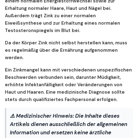
einem normalen Energiestoffwechsel sowie zur
Zink und Wundheilung
Erhaltung normaler Haare, Haut und Nägel bei.
Zink für die geistige Leistungsfähigkeit
Außerdem trägt Zink zu einer normalen
Zink und psychiatrische Erkrankungen
Eiweißsynthese und zur Erhaltung eines normalen
Zink und Autismus
Testosteronspiegels im Blut bei.
Zink bei Stress und Stimmungsschwankungen
Da der Körper Zink nicht selbst herstellen kann, muss
Zink kontrolliert den Zelltod
es regelmäßig über die Ernährung aufgenommen
Zink als antimikrobielles Mittel
werden.
Zink und Epilepsie
Ein Zinkmangel kann mit verschiedenen unspezifischen
Zink fördert das Wachstum
Beschwerden verbunden sein, darunter Müdigkeit,
Zink und Darmgesundheit
erhöhte Infektanfälligkeit oder Veränderungen von
Zink und Schlafqualität
Haut und Haaren. Eine medizinische Diagnose sollte
Zink fördert den Appetit
stets durch qualifiziertes Fachpersonal erfolgen.
Zink und Hautgesundheit
Zink und Haarausfall
⚠️ Medizinischer Hinweis:
Die Inhalte dieses
Zink und Leberschutz
Artikels dienen ausschließlich der allgemeinen
Zink für starke Knochen
Information und ersetzen keine ärztliche