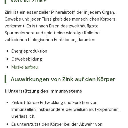
Was ist Zink?
Zink-Supplementierung
Zink und Mitochondrienfunktion
Nebenwirkungen und Überdosierung von Zink
Zink und Körpergeruch
Zink ist ein essenzieller Mineralstoff, der in jedem Organ,
Wer benötigt besonders viel Zink?
Zink und Mundgesundheit
Gewebe und jeder Flüssigkeit des menschlichen Körpers
Zink und das Immunsystem
Zink und Mukoviszidose
vorkommt. Es ist nach Eisen das zweithäufigste
Spurenelement und spielt eine wichtige Rolle bei
Antioxidative Eigenschaften von Zink
Zink und Arsenvergiftung
zahlreichen biologischen Funktionen, darunter:
Zink und Entzündungen
Zink und Opioidabhängigkeit
Zink und Autoimmunregulation
Was sagen Experten über Zink?
Energieproduktion
Zink bei Allergien und Atemwegsgesundheit
Gewebebildung
Zink und Wundheilung
Muskelaufbau
Zink für die geistige Leistungsfähigkeit
Auswirkungen von Zink auf den Körper
Zink und psychiatrische Erkrankungen
Zink und Autismus
1. Unterstützung des Immunsystems
Zink bei Stress und Stimmungsschwankungen
Zink ist für die Entwicklung und Funktion von
Zink kontrolliert den Zelltod
Immunzellen, insbesondere der weißen Blutkörperchen,
Zink als antimikrobielles Mittel
unerlässlich.
Zink und Epilepsie
Es unterstützt den Körper bei der Abwehr von