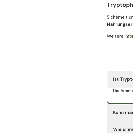
Tryptoph
Sicherheit u
Nahrungser
Weitere
Inf
Ist Trypt
Die Aminos
Kann man
Wenn Sie 
Wie sinn
bestehend