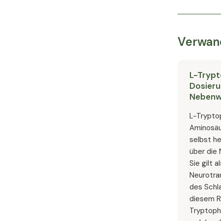
Verwand
L-Trypt
Dosieru
Nebenw
L-Tryptop
Aminosäur
selbst he
über die
Sie gilt 
Neurotra
des Schl
diesem R
Tryptopha