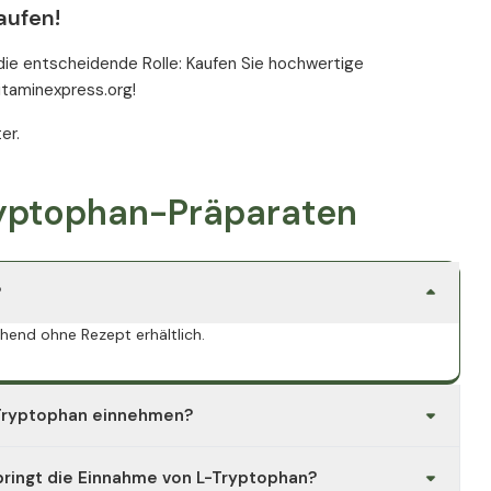
aufen!
die entscheidende Rolle: Kaufen Sie hochwertige
itaminexpress.org!
er.
Tryptophan-Präparaten
?
hend ohne Rezept erhältlich.
-Tryptophan einnehmen?
sergänzungsmittel eine mögliche Ergänzung darstellen. Bei
 bringt die Einnahme von L-Tryptophan?
und bei chronischen Erkrankungen sollten Tryptophan-