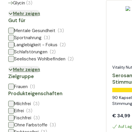
Glycin
(
3
)
Mehr zeigen
Gut für
Mentale Gesundheit
(3)
Sportnahrung
(3)
Langlebigkeit - Fokus
(2)
Schlafstörungen
(2)
Seelisches Wohlbefinden
(2)
Vitality Nu
Mehr zeigen
Serosan
Zielgruppe
Stimmun
Frauen
(1)
Produkteigenschaften
90 Kapsel
Milchfrei
(3)
Stimmungs
Eifrei
(3)
€ 34,99
Fischfrei
(3)
Ohne Farbstoffe
(3)
Auf Lag