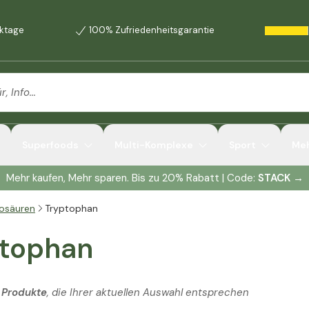
rktage
100% Zufriedenheitsgarantie
Superfoods
Multi-Komplexe
Sport
Me
Mehr kaufen, Mehr sparen. Bis zu 20% Rabatt | Code:
STACK
→
osäuren
Tryptophan
ptophan
 Produkte
, die Ihrer aktuellen Auswahl entsprechen