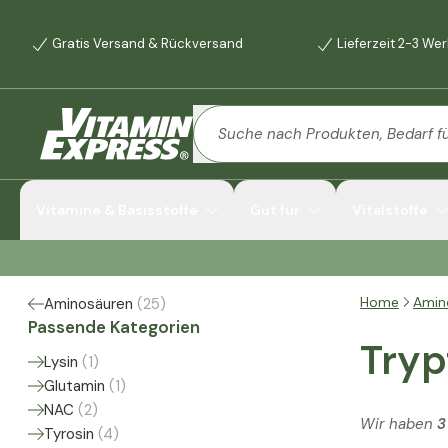
Gratis Versand & Rückversand
Lieferzeit 2-3 We
Vitamine & Basisstoffe
Gut für
Vitalstoffe
Home
Amin
Aminosäuren
(
25
)
Passende Kategorien
Try
Lysin
(
1
)
Glutamin
(
1
)
NAC
(
2
)
Wir haben
3
Tyrosin
(
4
)