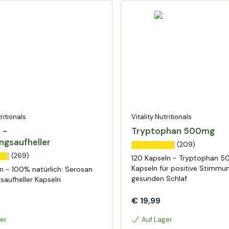
tritionals
Vitality Nutritionals
 -
Tryptophan 500mg
gsaufheller
(209)
(269)
120 Kapseln - Tryptophan 
Kapseln für positive Stimmu
n - 100% natürlich: Serosan
gesunden Schlaf
aufheller Kapseln
€ 19,99
er
Auf Lager