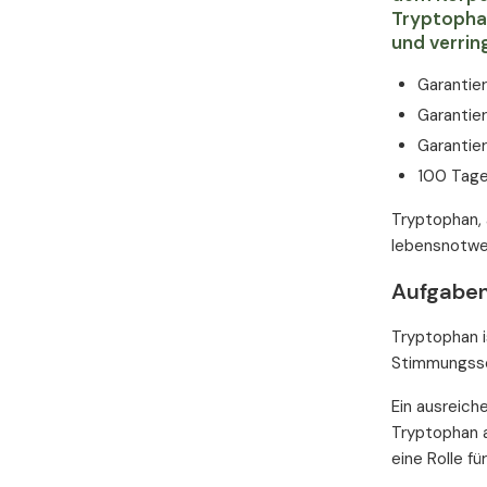
Tryptophan
und verri
Garantie
Garantier
Garantier
100 Tage
Tryptophan, 
lebensnotwen
Aufgaben
Tryptophan i
Stimmungssc
Ein ausreich
Tryptophan a
eine Rolle fü