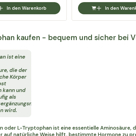
In den Warenkorb
In den Waren
han kaufen - bequem und sicher bei V
n ist eine
re, die der
che Körper
bst
n kann und
fig als
ergänzungsmittel
n wird.
 oder L-Tryptophan ist eine essentielle Aminosäure, di
 auf natürliche Weise hilft, bestimmte Hormone zu p