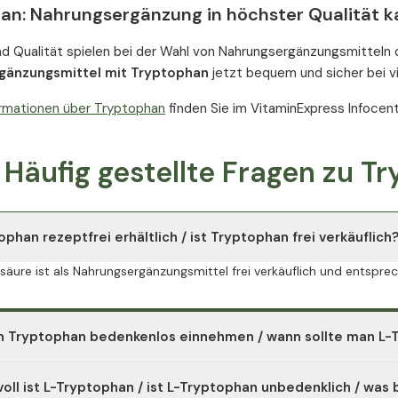
an: Nahrungsergänzung in höchster Qualität k
nd Qualität spielen bei der Wahl von Nahrungsergänzungsmitteln 
gänzungsmittel mit Tryptophan
jetzt bequem und sicher bei v
ormationen über Tryptophan
finden Sie im VitaminExpress Infocent
Häufig gestellte Fragen zu 
ophan rezeptfrei erhältlich / ist Tryptophan frei verkäuflich
äure ist als Nahrungsergänzungsmittel frei verkäuflich und entsprec
 Tryptophan bedenkenlos einnehmen / wann sollte man L
Tryptophan-haltige Nahrungsmittel selten verzehren, können Nahrung
voll ist L-Tryptophan / ist L-Tryptophan unbedenklich / was
er Medikation (u.a. Antidepressiva), während Kindheit bzw. Jugend 