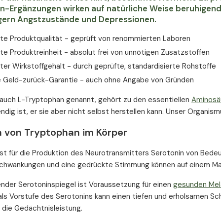
-Ergänzungen wirken auf natürliche Weise beruhigend
ngern Angstzustände und Depressionen.
rte Produktqualität - geprüft von renommierten Laboren
te Produktreinheit - absolut frei von unnötigen Zusatzstoffen
ter Wirkstoffgehalt - durch geprüfte, standardisierte Rohstoffe
 Geld-zurück-Garantie - auch ohne Angabe von Gründen
auch L-Tryptophan genannt, gehört zu den essentiellen
Aminosä
dig ist, er sie aber nicht selbst herstellen kann. Unser Organism
 von Tryptophan im Körper
st für die Produktion des Neurotransmitters Serotonin von Bedeu
hwankungen und eine gedrückte Stimmung können auf einem Mang
ender Serotoninspiegel ist Voraussetzung für einen
gesunden Mel
ls Vorstufe des Serotonins kann einen tiefen und erholsamen Sch
r die Gedächtnisleistung.