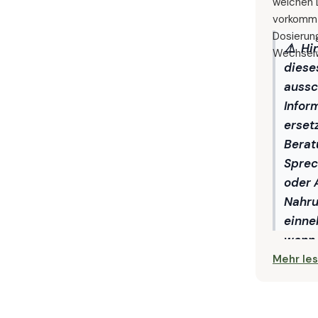
welchen 
vorkommt
Dosierun
⚠️ Hi
Wechselw
diese
aussc
Infor
erset
Berat
Sprec
oder 
Nahru
einne
wenn 
nehme
Mehr le
Erkra