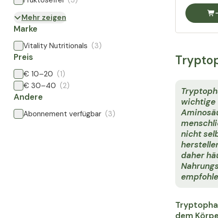
Fruktosefrei
(3)
Mehr zeigen
Marke
Vitality Nutritionals
(3)
Preis
Tryptop
€ 10–20
(1)
€ 30–40
(2)
Tryptopha
Andere
wichtige
Aminosäu
Abonnement verfügbar
(3)
menschli
nicht sel
herstelle
daher häu
Nahrungs
empfohle
Tryptophan
dem Körper