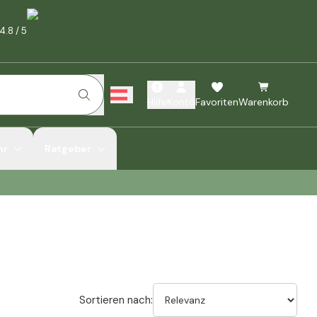
4.8
/
5
Hilfe
Konto
Favoriten
Warenkorb
hr
Ratgeber
Sortieren nach: