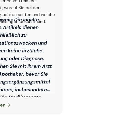
Lebensmitteln es
, worauf Sie bei der
g achten sollten und welche
nweis:
Die Inhalte
irkungen bekannt sind.
s Artikels dienen
hließlich zu
mationszwecken und
zen keine ärztliche
ung oder Diagnose.
hen Sie mit Ihrem Arzt
Apotheker, bevor Sie
ngsergänzungsmittel
hmen, insbesondere
Sie Medikamente
n oder an
sen
nkungen leiden.