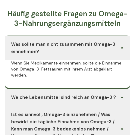
Häufig gestellte Fragen zu Omega-
3-Nahrungsergänzungsmitteln
Was sollte man nicht zusammen mit Omega-3
einnehmen?
Wenn Sie Medikamente einnehmen, sollte die Einnahme
von Omega-3-Fettsäuren mit Ihrem Arzt abgeklärt
werden.
Welche Lebensmittel sind reich an Omega-3 ?
Besonders reich an Omega-3-Fettsäuren sind
Ist es sinnvoll, Omega-3 einzunehmen / Was
Fischarten wie Lachs, Hering und Makrele, Mikroalgenöl,
Chia-, Hanf- und Leinsamen, Rapsöl sowie Nüsse. Den
bewirkt die tägliche Einnahme von Omega-3 /
höchsten Gehalt an Omega 3 hat Leinöl pro 100 g bzw.
Kann man Omega-3 bedenkenlos nehmen /
ml verzehrtem Lebensmittel.