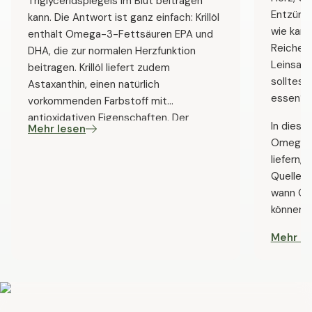
Triglyceridspiegels im Blut beitragen
Entzünd
kann. Die Antwort ist ganz einfach: Krillöl
wie kann
enthält Omega-3-Fettsäuren EPA und
Reichen 
DHA, die zur normalen Herzfunktion
Leinsam
beitragen. Krillöl liefert zudem
solltest
Astaxanthin, einen natürlich
essen?
vorkommenden Farbstoff mit
antioxidativen Eigenschaften. Der
In diese
Mehr lesen
Zusammenhang zwischen
Omega-3
Entzündungsprozessen und dem
liefern, 
Alterungsprozess ist Gegenstand
Quellen 
aktueller Forschung.
wann Om
können.
Mehr le