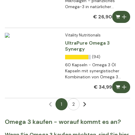
Mikroalgen – pflanzliches
Omega-3 in natürlicher
Triglycerid-Form
€ 26,90
Vitality Nutritionals
UltraPure Omega 3
Synergy
(94)
60 Kapseln - Omega 3 Öl
Kapseln mit synergistischer
Kombination von Omega 3
Fettsäuren
€ 34,99
1
2
Omega 3 kaufen - worauf kommt es an?
Wenn Sie Omega 3 kaufen möchten, sind Sie hier