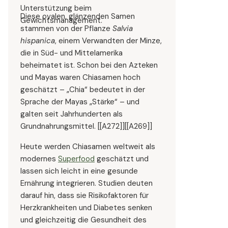
Unterstützung beim
Diese ovalen, glänzenden Samen
Gewichtsmanagement.
stammen von der Pflanze
Salvia
hispanica
, einem Verwandten der Minze,
die in Süd- und Mittelamerika
beheimatet ist. Schon bei den Azteken
und Mayas waren Chiasamen hoch
geschätzt – „Chia“ bedeutet in der
Sprache der Mayas „Stärke“ – und
galten seit Jahrhunderten als
Grundnahrungsmittel. [[A272]][[A269]]
Heute werden Chiasamen weltweit als
modernes
Superfood
geschätzt und
lassen sich leicht in eine gesunde
Ernährung integrieren. Studien deuten
darauf hin, dass sie Risikofaktoren für
Herzkrankheiten und Diabetes senken
und gleichzeitig die Gesundheit des