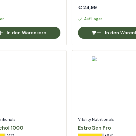
€ 24,99
er
Auf Lager
In den Warenkorb
In den Waren
tritionals
Vitality Nutritionals
chöl 1000
EstroGen Pro
(47)
(64)