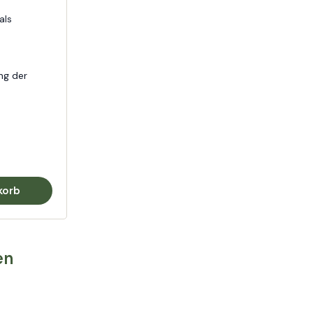
als
ng der
korb
en