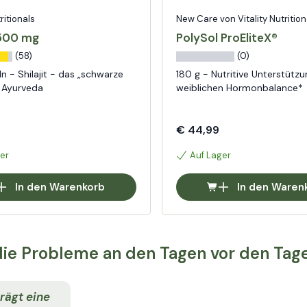
tritionals
New Care von Vitality Nutrition
 500 mg
PolySol ProEliteX®
(58)
(0)
n - Shilajit - das „schwarze
180 g - Nutritive Unterstützu
 Ayurveda
weiblichen Hormonbalance*
€ 44,99
er
Auf Lager
In den Warenkorb
In den Waren
ie Probleme an den Tagen vor den Tag
rägt eine