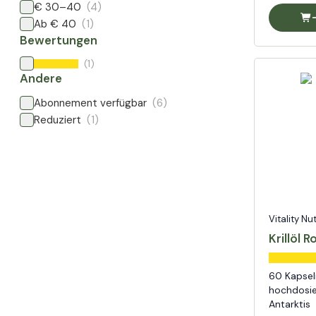
€ 30–40
(4)
Ab € 40
(1)
Bewertungen
(1)
Andere
Abonnement verfügbar
(6)
Reduziert
(1)
Vitality Nu
Krillöl R
60 Kapseln
hochdosier
Antarktis