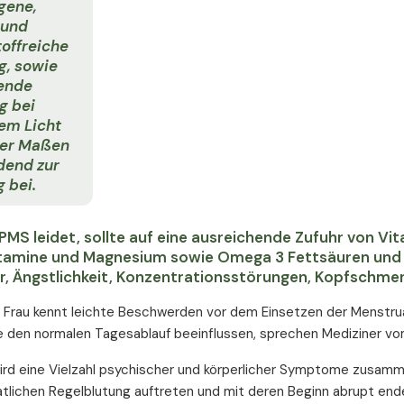
gene,
 und
offreiche
g, sowie
ende
g bei
hem Licht
ner Maßen
dend zur
 bei.
PMS leidet, sollte auf eine ausreichende Zufuhr von Vi
tamine und Magnesium sowie Omega 3 Fettsäuren und Bo
, Ängstlichkeit, Konzentrationsstörungen, Kopfschmerz
 Frau kennt leichte Beschwerden vor dem Einsetzen der Menstru
ie den normalen Tagesablauf beeinflussen, sprechen Mediziner v
rd eine Vielzahl psychischer und körperlicher Symptome zusamme
tlichen Regelblutung auftreten und mit deren Beginn abrupt end