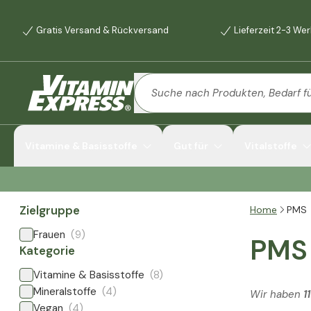
Gratis Versand & Rückversand
Lieferzeit 2-3 We
Vitamine & Basisstoffe
Gut für
Vitalstoffe
Zielgruppe
Home
PMS
Frauen
(9)
PMS
Kategorie
Vitamine & Basisstoffe
(8)
Mineralstoffe
(4)
Wir haben
1
Vegan
(4)