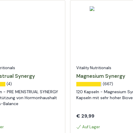
tritionals
Vitality Nutritionals
strual Synergy
Magnesium Synergy
(4)
(667)
ln - PRE MENSTRUAL SYNERGY
120 Kapseln - Magnesium Sy
stützung von Hormonhaushalt
Kapseln mit sehr hoher Biove
s-Balance
€ 29,99
er
Auf Lager