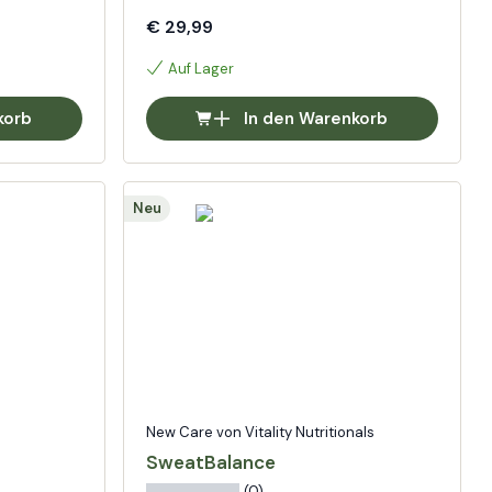
€ 29,99
Auf Lager
korb
In den Warenkorb
Neu
New Care von Vitality Nutritionals
SweatBalance
(0)