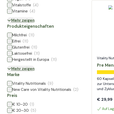
Vitalstoffe
(4)
Vitamine
(4)
Mehr zeigen
Produkteigenschaften
Milchfrei
(11)
Eifrei
(11)
Glutenfrei
(11)
Laktosefrei
(11)
Vitality Nu
Hergestellt in Europa
(11)
Pre Men
Mehr zeigen
Marke
60 Kapse
Vitality Nutritionals
(9)
zur Unter
und Zyklu
New Care von Vitality Nutritionals
(2)
Preis
€ 29,99
€ 10–20
(1)
Auf Lag
€ 20–30
(5)