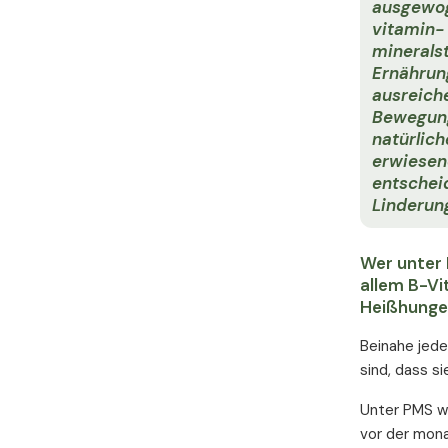
ausgewo
vitamin-
mineralst
Ernährun
ausreich
Bewegun
natürlic
erwiese
entschei
Linderung
Wer unter 
allem B-Vi
Heißhunger
Beinahe jede
sind, dass s
Unter PMS wi
vor der mona