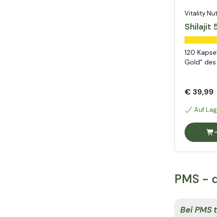
Vitality Nu
Shilajit
120 Kapsel
Gold" des
€ 39,99
Auf Lag
PMS - d
Bei PMS t