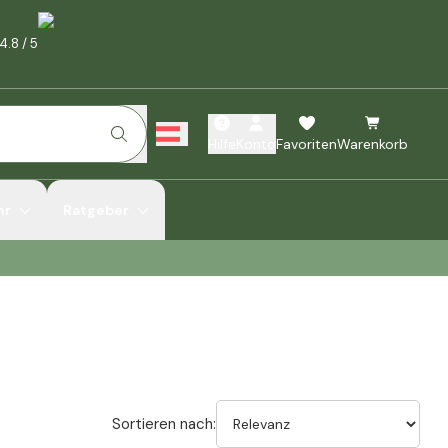
4.8
/
5
Hilfe
Konto
Favoriten
Warenkorb
hr
Ratgeber
Sortieren nach: