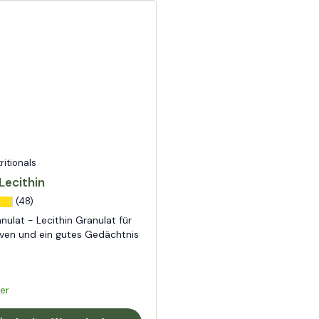
tritionals
Lecithin
(48)
ulat - Lecithin Granulat für
rven und ein gutes Gedächtnis
er