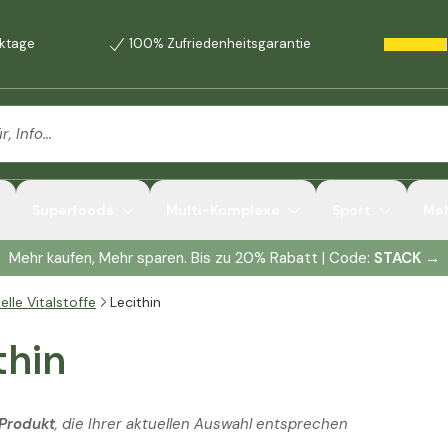
rktage
100% Zufriedenheitsgarantie
Superfoods
Multi-Komplexe
Sport
Me
Mehr kaufen, Mehr sparen. Bis zu 20% Rabatt | Code:
STACK
→
elle Vitalstoffe
Lecithin
thin
 Produkt
, die Ihrer aktuellen Auswahl entsprechen