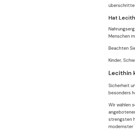
überschritte
Hat Lecit
Nahrungsergä
Menschen mit
Beachten Sie
Kinder, Schw
Lecithin
Sicherheit u
besonders h
Wir wählen s
angebotenen 
strengsten h
modernster T