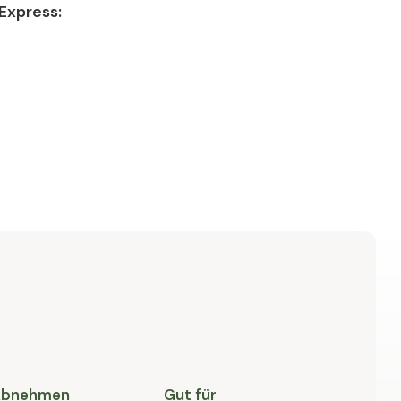
Express:
 Abnehmen
Gut für
V