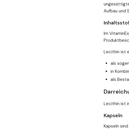
ungesättigte
Aufbau und S
Inhaltsst
Im VitaminEx
Produktbesc
Lecithin ist e
als soge
in Kombin
als Best
Darreich
Lecithin ist
Kapseln
Kapseln sind