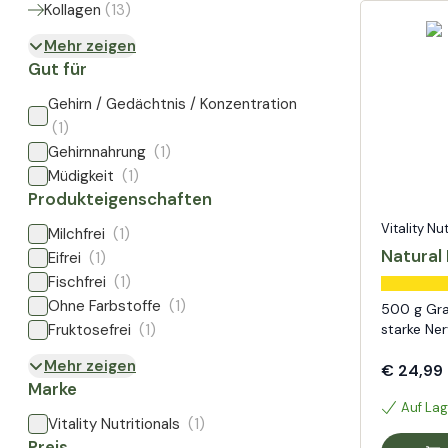
Kollagen
(
13
)
Mehr zeigen
Gut für
Gehirn / Gedächtnis / Konzentration
(1)
Gehirnnahrung
(1)
Müdigkeit
(1)
Produkteigenschaften
Vitality Nu
Milchfrei
(1)
Natural 
Eifrei
(1)
Fischfrei
(1)
Ohne Farbstoffe
(1)
500 g Gran
Fruktosefrei
(1)
starke Ne
Mehr zeigen
€ 24,99
Marke
Auf Lag
Vitality Nutritionals
(1)
Preis