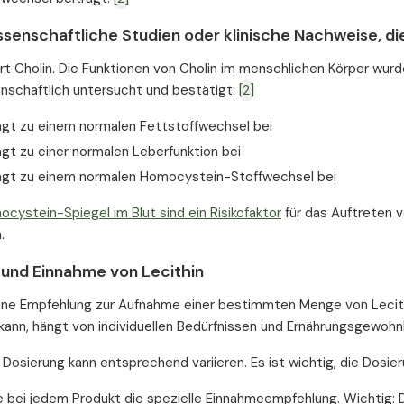
ssenschaftliche Studien oder klinische Nachweise, di
fert Cholin. Die Funktionen von Cholin im menschlichen Körper wu
nschaftlich untersucht und bestätigt:
[2]
rägt zu einem normalen Fettstoffwechsel bei
ägt zu einer normalen Leberfunktion bei
rägt zu einem normalen Homocystein-Stoffwechsel bei
cystein-Spiegel im Blut sind ein Risikofaktor
für das Auftreten 
.
 und Einnahme von Lecithin
ine Empfehlung zur Aufnahme einer bestimmten Menge von Lecithi
n kann, hängt von individuellen Bedürfnissen und Ernährungsgewohn
 Dosierung kann entsprechend variieren. Es ist wichtig, die Dosie
 bei jedem Produkt die spezielle Einnahmeempfehlung. Wichtig: D