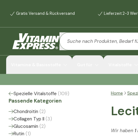
Gratis Versand & Rückversand
Lieferzeit 2-3 We
Vitamine & Basisstoffe
Gut für
Vitalstoffe
Home
Spezi
Spezielle Vitalstoffe
(
109
)
Passende Kategorien
Leci
Chondroitin
(
2
)
Collagen Typ II
(
3
)
Glucosamin
(
2
)
Wir haben
1
Rutin
(
1
)