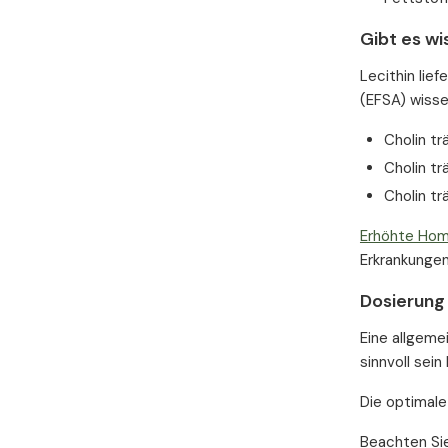
Gibt es wi
Lecithin lie
(EFSA) wisse
Cholin t
Cholin tr
Cholin t
Erhöhte Homo
Erkrankungen
Dosierung
Eine allgeme
sinnvoll sei
Die optimale
Beachten Sie