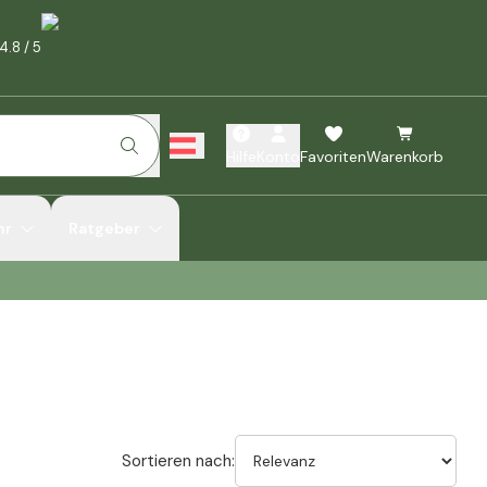
4.8
/
5
Hilfe
Konto
Favoriten
Warenkorb
hr
Ratgeber
Sortieren nach: