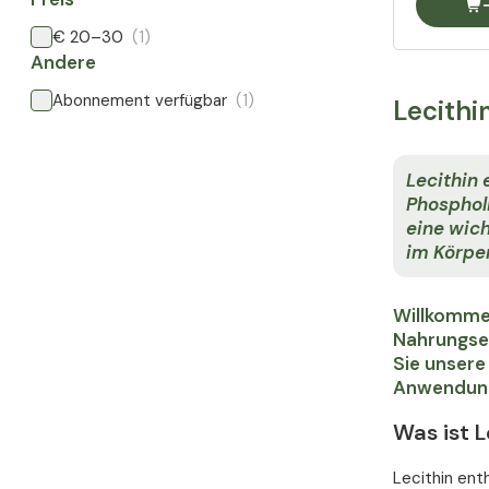
€ 20–30
(1)
Andere
Abonnement verfügbar
(1)
Lecithi
Lecithin 
Phospholi
eine wich
im Körper
Willkommen
Nahrungser
Sie unsere
Anwendung
Was ist L
Lecithin ent