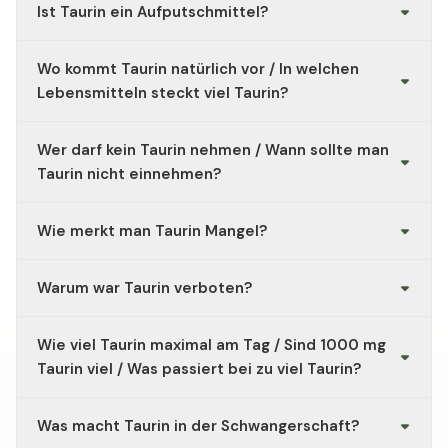
Ist Taurin ein Aufputschmittel?
Nein. Taurin entfaltet keine direkten, stimulierenden
Wo kommt Taurin natürlich vor / In welchen
Effekte.
Lebensmitteln steckt viel Taurin?
Auf natürliche Weise ist Taurin in zahlreichen tierischen
Wer darf kein Taurin nehmen / Wann sollte man
Lebensmitteln wie Meeresfrüchten, Fisch,
Milchprodukten und Fleisch enthalten. In pflanzlichen
Taurin nicht einnehmen?
Lebensmitteln kommt Taurin allenfalls in Spuren vor.
Bei Erkrankungen von Herz, Schilddrüse und Nieren und
Wie merkt man Taurin Mangel?
bei Epilepsie sollte Taurin nur nach ärztlicher
Rücksprache eingenommen werden. Kinder, Schwangere
Für Taurin gibt es derzeit keine von der EU zugelassenen
und Stillende sollten auf Taurin verzichten, da keine
Warum war Taurin verboten?
gesundheitsbezogenen Aussagen zu möglichen
ausreichenden Studienergebnisse vorliegen.
Mangelsymptomen.
Taurin war früher in Form von Energy-Drinks
Wie viel Taurin maximal am Tag / Sind 1000 mg
vorübergehend in einigen Ländern verboten, da es als
möglicherweise gesundheitsbedenklich eingestuft
Taurin viel / Was passiert bei zu viel Taurin?
wurde.
Bei guter Verträglichkeit lautet die Empfehlung zur
Was macht Taurin in der Schwangerschaft?
Dosierung der bioaktiven Kapseln Taurin 1000 mg 1
Kapsel pro Tag. Um unerwünschte Effekte einer