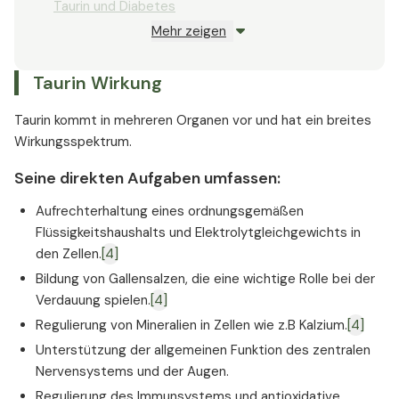
Taurin und Diabetes
Mehr zeigen
Taurin und Herz-Kreislauf-Erkrankungen
Taurin und sportliche Leistung
Taurin Wirkung
Taurin und Parkinson
Taurin und das Metabolische Syndrom
Taurin kommt in mehreren Organen vor und hat ein breites
Taurin hilft bei Tinnitus
Wirkungsspektrum.
Taurin und Paradontose
Seine direkten Aufgaben umfassen:
Weitere gesundheitliche Vorteile von Taurin
Taurin und Energy Drinks
Aufrechterhaltung eines ordnungsgemäßen
Flüssigkeitshaushalts und Elektrolytgleichgewichts in
den Zellen.
[4]
Bildung von Gallensalzen, die eine wichtige Rolle bei der
Verdauung spielen.
[4]
Regulierung von Mineralien in Zellen wie z.B Kalzium.
[4]
Unterstützung der allgemeinen Funktion des zentralen
Nervensystems und der Augen.
Regulierung des Immunsystems und antioxidative