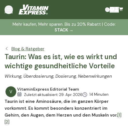
Taurin Wirkung
Menü
Taurin Nebenwirkungen
Mehr kaufen, Mehr sparen. Bis zu 20% Rabatt | Code:
Taurin Dosierung
STACK
→
Taurin Lebensmittel
Taurin und Diabetes
Blog & Ratgeber
Taurin und Herz-Kreislauf-Erkrankungen
Taurin: Was es ist, wie es wirkt und
Taurin und sportliche Leistung
wichtige gesundheitliche Vorteile
Taurin und Parkinson
Taurin und das Metabolische Syndrom
Wirkung, Überdosierung, Dosierung, Nebenwirkungen
Taurin hilft bei Tinnitus
Taurin und Paradontose
VitaminExpress Editorial Team
V
14 Minuten
Zuletzt aktualisiert:
29. Apr. 2026
Weitere gesundheitliche Vorteile von Taurin
Taurin ist eine Aminosäure, die im ganzen Körper
Taurin und Energy Drinks
vorkommt. Es kommt besonders konzentriert im
Gehirn, den Augen, dem Herzen und den Muskeln vor.
[1]
[2]