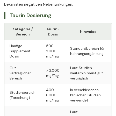
bekannten negativen Nebenwirkungen.
Taurin Dosierung
Kategorie /
Taurin-
Hinweise
Bereich
Dosis
Häufige
500 –
Standardbereich für
Supplement-
2.000
Nahrungsergänzung
Dosis
mg/Tag
Gut
Laut Studien
> 2.000
verträglicher
weiterhin meist gut
mg/Tag
Bereich
verträglich
400 –
In verschiedenen
Studienbereich
6.000
klinischen Studien
(Forschung)
mg/Tag
verwendet
Laut