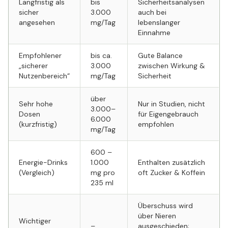
Langfristig als
bis
Sicherheitsanalysen
sicher
3.000
auch bei
angesehen
mg/Tag
lebenslanger
Einnahme
Empfohlener
bis ca.
Gute Balance
„sicherer
3.000
zwischen Wirkung &
Nutzenbereich“
mg/Tag
Sicherheit
über
Sehr hohe
Nur in Studien, nicht
3.000–
Dosen
für Eigengebrauch
6.000
(kurzfristig)
empfohlen
mg/Tag
600 –
Energie-Drinks
1.000
Enthalten zusätzlich
(Vergleich)
mg pro
oft Zucker & Koffein
235 ml
Überschuss wird
über Nieren
Wichtiger
–
ausgeschieden;