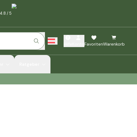
4.8
/
5
Hilfe
Konto
Favoriten
Warenkorb
hr
Ratgeber