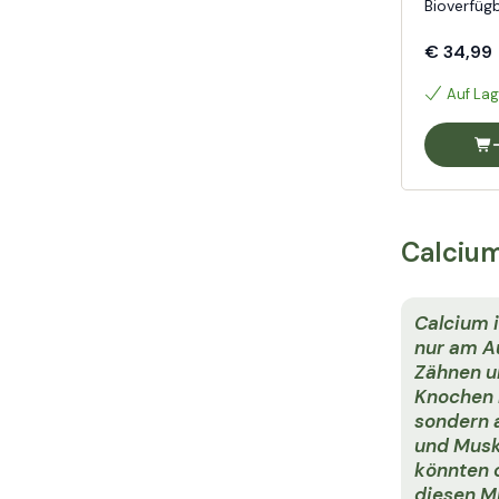
Bioverfügb
€ 34,99
Auf Lag
Calcium
Calcium i
nur am A
Zähnen u
Knochen b
sondern 
und Musk
könnten 
diesen Mi