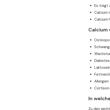
Es trägt 
Calcium i
Calcium h
Calcium 
Osteopor
Schwanger
Wachstum
Diabetes
Laktosei
Fettreich
Allergien
Cortison
In welch
Zu den wicht