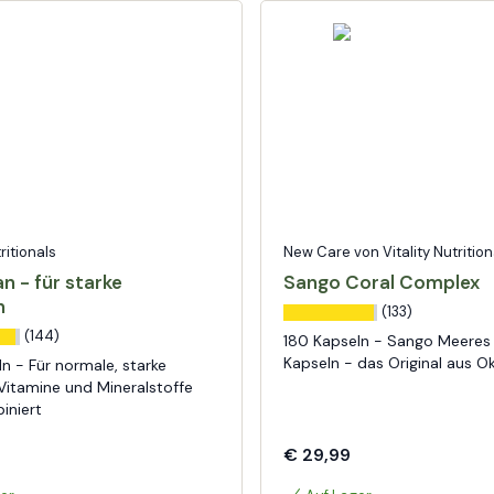
tritionals
New Care von Vitality Nutrition
n - für starke
Sango Coral Complex
n
(133)
(144)
180 Kapseln - Sango Meeres 
Kapseln - das Original aus O
n - Für normale, starke
Vitamine und Mineralstoffe
iniert
€ 29,99