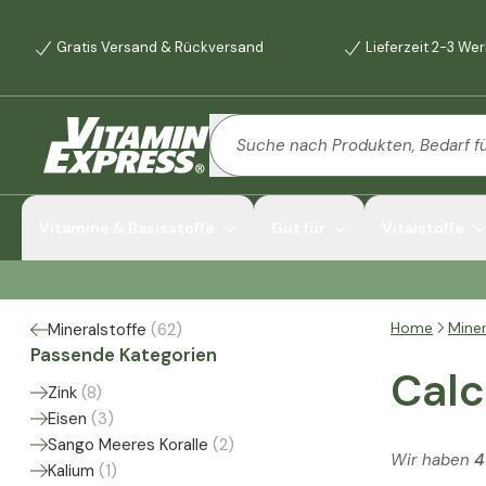
Gratis Versand & Rückversand
Lieferzeit 2-3 We
Vitamine & Basisstoffe
Gut für
Vitalstoffe
Home
Miner
Mineralstoffe
(
62
)
Passende Kategorien
Cal
Zink
(
8
)
Eisen
(
3
)
Sango Meeres Koralle
(
2
)
Wir haben
4
Kalium
(
1
)