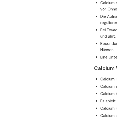
Calcium 
vor. Ohn
Die Aufn
reguliere
Bei Erwac
und Blut.
Besonders
Nüssen.
Eine Unt
Calcium 
Calcium i
Calcium 
Calcium 
Es spielt
Calcium l
Calcium 