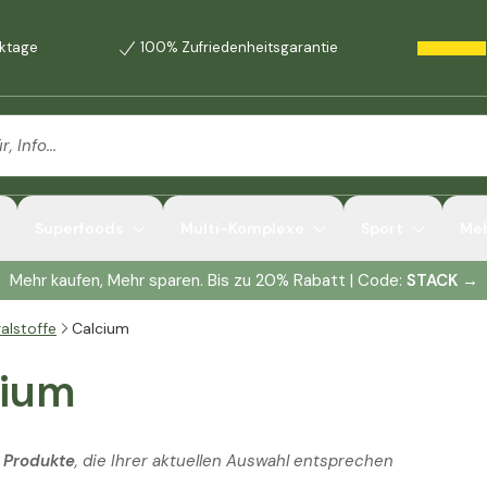
rktage
100% Zufriedenheitsgarantie
Superfoods
Multi-Komplexe
Sport
Me
Mehr kaufen, Mehr sparen. Bis zu 20% Rabatt | Code:
STACK
→
alstoffe
Calcium
cium
 Produkte
, die Ihrer aktuellen Auswahl entsprechen