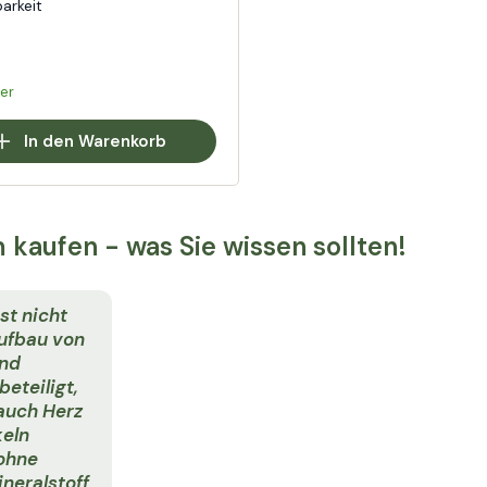
arkeit
er
In den Warenkorb
 kaufen - was Sie wissen sollten!
st nicht
ufbau von
nd
eteiligt,
auch Herz
eln
ohne
neralstoff