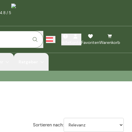
4.8
/
5
Hilfe
Konto
Favoriten
Warenkorb
hr
Ratgeber
Sortieren nach: