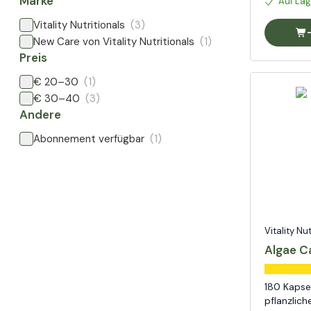
Marke
Auf Lag
Vitality Nutritionals
(3)
New Care von Vitality Nutritionals
(1)
Preis
€ 20–30
(1)
€ 30–40
(3)
Andere
Abonnement verfügbar
(1)
Vitality Nu
Algae C
180 Kapse
pflanzlic