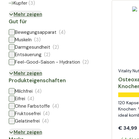
Kupfer
(
3
)
Mehr zeigen
Gut für
Bewegungsapparat
(4)
Muskeln
(3)
Darmgesundheit
(2)
Entsäuerung
(2)
Feel-Good-Saison - Hydration
(2)
Vitality Nu
Mehr zeigen
Osteoxa
Produkteigenschaften
Knoche
Milchfrei
(4)
Eifrei
(4)
120 Kapsel
Ohne Farbstoffe
(4)
Knochen: 
Fruktosefrei
(4)
ideal komb
Gelatinefrei
(4)
€ 34,99
Mehr zeigen