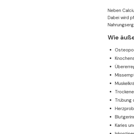
Neben Calciu
Dabei wird p
Nahrungserg
Wie äuße
Osteopo
Knochens
Übererre
Missempf
Muskelkr
Trockene 
Trübung d
Herzprob
Blutgeri
Karies u
Inkontine