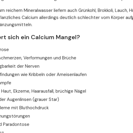
m reichem Mineralwasser liefern auch Grünkohl, Brokkoli, Lauch,
flanzliches Calcium allerdings deutlich schlechter vom Körper a
änzungsmitteln.
rt sich ein Calcium Mangel?
rose
chmerzen, Verformungen und Brüche
gbarkeit der Nerven
indungen wie Kribbeln oder Ameisenlaufen
ämpfe
Haut, Ekzeme, Haarausfall, brüchige Nägel
er Augenlinsen (grauer Star)
leme mit Bluthochdruck
nnungstörungen
nd Paradontose
nz