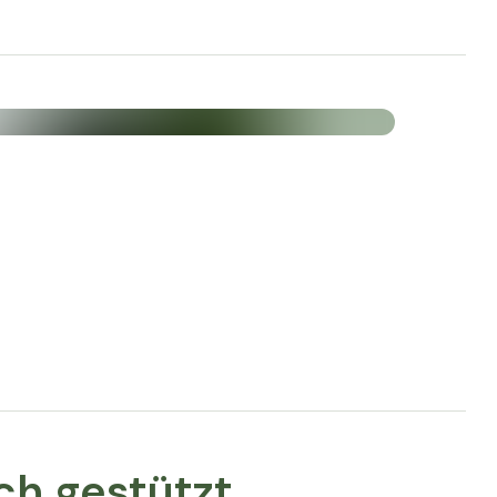
iessmittel
Inhalt (% NRW*) pro 3 Kapseln
675 mg (84%*)
) gemäß EU-Verordnung
ch gestützt