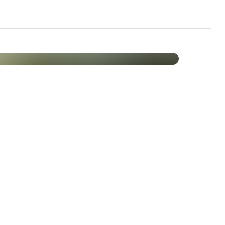
auungsenzymen bei
ung
d -spezialisierung
 die
 Gewässern Islands gewonnen, welche von jeglicher
ten Meeresalgen haben durch ihre wabenartige
rch sie sehr viel Mineralstoffe aus dem
in D3 und Vitamin
kte Team !
uch auf eine ausreichende Zufuhr von Vitamin D3