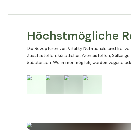
Höchstmögliche R
Die Rezepturen von Vitality Nutritionals sind frei v
Zutaten
Zusatzstoffen, künstlichen Aromastoffen, Süßungs
Aquamin TG [kalkhaltige Meeresalge Lithothamnion 
Substanzen. Wo immer möglich, werden vegane ode
Calcium (als Calciumcarbonat) und 2,2 % Magnesium
Magnesiumcarbonat)]; Überzugsmittel:
Hydroxypropylmethylcellulose (Kapselhülle); Trennmi
Cellulose.
Aquamin TG ist eine eingetragene Marke von Marigo
Hinweis
: Der Mineralstoffkomplex hat einen natürli
Jodgehalt.
Allergene