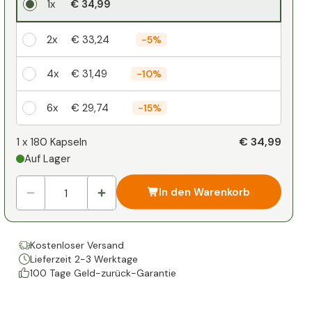
1x
€ 34,99
2x
€ 33,24
-
5%
4x
€ 31,49
-
10%
6x
€ 29,74
-
15%
Ihr persönlicher Rabatt
€ 34,99
1 x
180 Kapseln
Auf Lager
1
x
€ 0,00
-
%
In den Warenkorb
Kostenloser Versand
Lieferzeit 2-3 Werktage
100 Tage Geld-zurück-Garantie