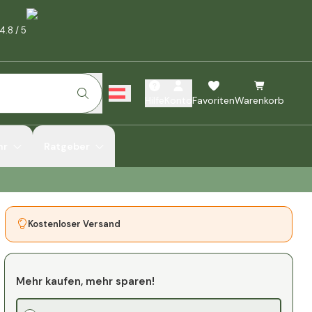
4.8
/
5
Hilfe
Konto
Favoriten
Warenkorb
hr
Ratgeber
Kostenloser Versand
Mehr kaufen, mehr sparen!