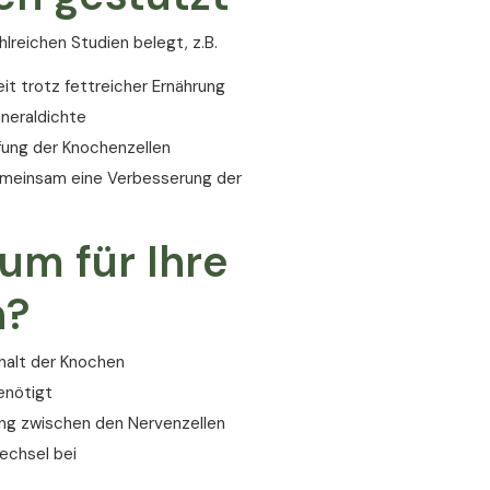
lreichen Studien belegt, z.B.
it trotz fettreicher Ernährung
neraldichte
ifung der Knochenzellen
emeinsam eine Verbesserung der
um für Ihre
n?
rhalt der Knochen
enötigt
ung zwischen den Nervenzellen
echsel bei
n beteiligt