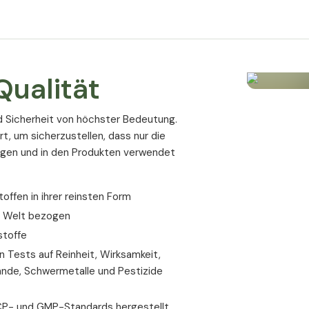
trägt zur normalen Funktion von Verd
ist wichtig für eine normale Blutgerinn
hat eine Funktion bei der Zellteilung un
ualität
Woher kommen
Meeresalgen?
d Sicherheit von höchster Bedeutung.
rt, um sicherzustellen, dass nur die
ogen und in den Produkten verwendet
Algen Calcium wird aus den klaren, kalten
Industrie unberührt sind. Die mineralisier
Struktur eine sehr grosse Oberfläche, wodu
ffen in ihrer reinsten Form
Meerwasser aufnehmen können.
r Welt bezogen
Calcium, Vitam
stoffe
 Tests auf Reinheit, Wirksamkeit,
K2 - das perfe
ände, Schwermetalle und Pestizide
Wer regelmäßig Calcium einnimmt, sollte a
P- und GMP-Standards hergestellt,