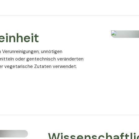
frei von jeglichen Zusatzstoffen und Fl
abgefüllt in pflanzlichen Kapseln
für Vegetarier und Veganer geeignet
sehr gutes Preis/Leistungsverhältnis
einheit
frei von Nebenwirkungen
on Verunreinigungen, unnötigen
Nährwertangaben
mitteln oder gentechnisch veränderten
sp. mit 30 %
r vegetarische Zutaten verwendet.
Empfohlene Tagesdosis:
3 Kapseln
 (als
Inhalt pro Tagesdosis
ttel:
t Ltd
Calcium
chen
* % des NRW (Nährstoffreferenzwertes
Wissenschaftli