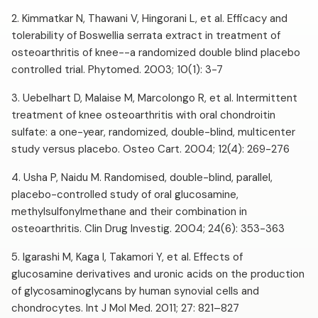
2. Kimmatkar N, Thawani V, Hingorani L, et al. Efficacy and
tolerability of Boswellia serrata extract in treatment of
osteoarthritis of knee--a randomized double blind placebo
controlled trial. Phytomed. 2003; 10(1): 3-7
3. Uebelhart D, Malaise M, Marcolongo R, et al. Intermittent
treatment of knee osteoarthritis with oral chondroitin
sulfate: a one-year, randomized, double-blind, multicenter
study versus placebo. Osteo Cart. 2004; 12(4): 269-276
4. Usha P, Naidu M. Randomised, double-blind, parallel,
placebo-controlled study of oral glucosamine,
methylsulfonylmethane and their combination in
osteoarthritis. Clin Drug Investig. 2004; 24(6): 353-363
5. Igarashi M, Kaga I, Takamori Y, et al. Effects of
glucosamine derivatives and uronic acids on the production
of glycosaminoglycans by human synovial cells and
chondrocytes. Int J Mol Med. 2011; 27: 821–827