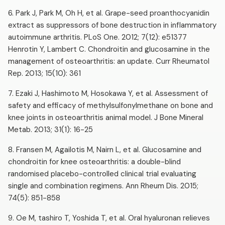
6. Park J, Park M, Oh H, et al. Grape-seed proanthocyanidin
extract as suppressors of bone destruction in inflammatory
autoimmune arthritis. PLoS One. 2012; 7(12): e51377
Henrotin Y, Lambert C. Chondroitin and glucosamine in the
management of osteoarthritis: an update. Curr Rheumatol
Rep. 2013; 15(10): 361
7. Ezaki J, Hashimoto M, Hosokawa Y, et al. Assessment of
safety and efficacy of methylsulfonylmethane on bone and
knee joints in osteoarthritis animal model. J Bone Mineral
Metab. 2013; 31(1): 16-25
8. Fransen M, Agailotis M, Nairn L, et al. Glucosamine and
chondroitin for knee osteoarthritis: a double-blind
randomised placebo-controlled clinical trial evaluating
single and combination regimens. Ann Rheum Dis. 2015;
74(5): 851-858
9. Oe M, tashiro T, Yoshida T, et al. Oral hyaluronan relieves