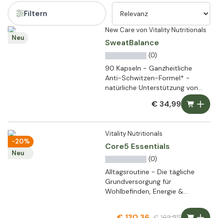
Filtern
New Care von Vitality Nutritionals
Neu
SweatBalance
(0)
90 Kapseln - Ganzheitliche
Anti-Schwitzen-Formel* -
natürliche Unterstützung von
innen
€ 34,99
Vitality Nutritionals
-20%
Core5 Essentials
Neu
(0)
Alltagsroutine - Die tägliche
Grundversorgung für
Wohlbefinden, Energie &
Leistungsfähigkeit
€ 130,36
€ 162,95