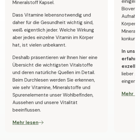
einiger 
Mineralstoff Kapsel.
Bioverfü
Dass Vitamine lebensnotwendig und
Aufnahm
daher für die Gesundheit wichtig sind,
Körper –
weiß eigentlich jeder. Welche Wirkung
Minerals
aber jedes einzelne Vitamin im Körper
konkurrie
hat, ist vielen unbekannt.
In uns
Deshalb präsentieren wir Ihnen hier eine
erfahre
Übersicht die wichtigsten Vitalstoffe
exzelle
und deren natürliche Quellen im Detail.
lieber g
Beim Durchlesen werden Sie erkennen,
eingeno
wie sehr Vitamine, Mineralstoffe und
Mehr le
Spurenelemente unser Wohlbefinden,
Aussehen und unsere Vitalität
beeinflussen.
Mehr lesen