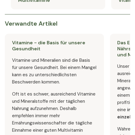
Multivitamine
Vitami
Verwandte Artikel
Vitamine - die Basis für unsere
Das Ein
Gesundheit
Nährsto
und Min
Vitamine und Mineralien sind die Basis
Unser Kö
für unsere Gesundheit. Bei einem Mangel
ausreich
kann es zu unterschiedlichsten
Mineral
Beschwerden kommen.
angewies
Oft ist es schwer, ausreichend Vitamine
einem bu
und Mineralstoffe mit der täglichen
profitie
Nahrung aufzunehmen. Deshalb
eine
int
empfehlen immer mehr
einzeln
Ernährungswissenschafter die tägliche
Während 
Einnahme einer guten Multivitamin