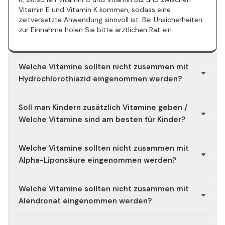
Vitamin E und Vitamin K kommen, sodass eine
zeitversetzte Anwendung sinnvoll ist. Bei Unsicherheiten
zur Einnahme holen Sie bitte ärztlichen Rat ein.
Welche Vitamine sollten nicht zusammen mit
Hydrochlorothiazid eingenommen werden?
Bei Einnahme des Diuretikums Hydrochlorothiazid (HCT)
Soll man Kindern zusätzlich Vitamine geben /
sollte Vitamin D nicht zusätzlich über ein
Nahrungsergänzungsmittel aufgenommen werden, da es
Welche Vitamine sind am besten für Kinder?
zu einem erhöhten Calciumspiegel im Blut kommen
kann. Bitte konsultieren Sie Ihren Arzt für detaillierte
Im Rahmen einer gesunden, nährstoffreichen Ernährung
Welche Vitamine sollten nicht zusammen mit
Informationen.
mit viel frischem Obst, Gemüse und Salat in
Kombination mit Vollkornprodukten, Hülsenfrüchten und
Alpha-Liponsäure eingenommen werden?
pflanzlichem Öl ist die Einnahme eines
Nahrungsergänzungsmittels grundsätzlich nicht nötig.
Um mögliche Wechselwirkungen zwischen Vitaminen wie
Welche Vitamine sollten nicht zusammen mit
Ergänzend können kindgerechte Präparate wie die
beispielsweise Biotin und der schwefelhaltigen Fettsäure
Lutschtabletten Kids Vitamin D3 plus K2 MK7 in
Alpha-Liponsäure zu umgehen, sollte die Einnahme
Alendronat eingenommen werden?
Absprache mit dem Kinderarzt verwendet werden.
zeitversetzt erfolgen.
Um das Risiko möglicher Wechselwirkungen zwischen