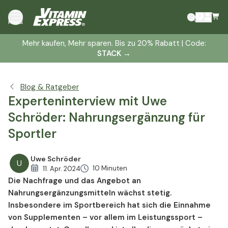
Herr Schröder, Sie sind Diplom-Oecotrophologe
Menü
und Mitglied bzw. Sprecher im Vorstand des
Deutschen Instituts für Sporternährung. Könnten
Mehr kaufen, Mehr sparen. Bis zu 20% Rabatt | Code:
Sie uns kurz erklären, was ein Oecotrophologe
STACK
→
genau ist?
Sie sind neben anderen Dingen auch Experte, wenn es
Blog & Ratgeber
um Nahrungsergänzungsmittel geht. In den letzten
Experteninterview mit Uwe
Jahren sind Supplemente immer beliebter geworden.
Schröder: Nahrungsergänzung für
Wie können Sie sich das erklären?
Besonders für Sportler*innen sind
Sportler
Nahrungsergänzungsmittel sehr wichtig, wenn es darum
geht, die maximale Leistung zu erreichen. Können Sie
Uwe Schröder
U
kurz erklären, welche Rolle Nahrungsergänzungsmittel
10 Minuten
11. Apr. 2024
hierbei spielen?
Die Nachfrage und das Angebot an
Nahrungsergänzungsmitteln wächst stetig.
Das Deutsche Institut für Sporternährung e.V. (DISE)
Insbesondere im Sportbereich hat sich die Einnahme
vergibt auch das DISE-Empfehlersiegel. Wie wichtig sind
von Supplementen – vor allem im Leistungssport –
solche Siegel, wenn es um Vertrauen und den