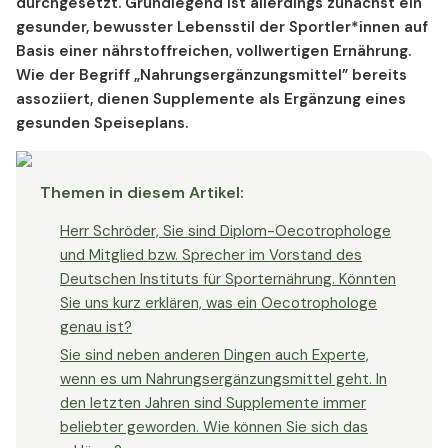
durchgesetzt. Grundlegend ist allerdings zunächst ein
Käuferschutz geht?
gesunder, bewusster Lebensstil der Sportler*innen auf
Um noch einmal auf den Aspekt des Sportes
Basis einer nährstoffreichen, vollwertigen Ernährung.
einzugehen: Gibt es bestimmte
Wie der Begriff „Nahrungsergänzungsmittel” bereits
Nahrungsergänzungsmittel, mit denen Sie bei
assoziiert, dienen Supplemente als Ergänzung eines
Sportler*innen besonders gute Erfahrungen gemacht
gesunden Speiseplans.
haben und die Sie empfehlen würden?
Sie sind neben Ihrer Tätigkeit auch Mitglied im Vorstand
beim DiSE. Was bedeutet diese Position für Sie und
Themen in diesem Artikel
:
wieso haben Sie sich entschieden, diesen Karriereweg
zu gehen?
Herr Schröder, Sie sind Diplom-Oecotrophologe
und Mitglied bzw. Sprecher im Vorstand des
Eine der Leistungen als Deutsches Institut für
Deutschen Instituts für Sporternährung. Könnten
Sporternährung ist außerdem, Ernährungsberatung für
Sie uns kurz erklären, was ein Oecotrophologe
Sportler*innen anzubieten. Können Sie kurz und knapp
genau ist?
erklären, wie eine Beratung abläuft und welche
Nahrungsergänzungsmittel Sie für welche Sportarten
Sie sind neben anderen Dingen auch Experte,
empfehlen?
wenn es um Nahrungsergänzungsmittel geht. In
den letzten Jahren sind Supplemente immer
beliebter geworden. Wie können Sie sich das