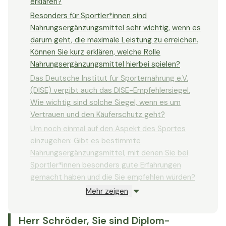
erklären?
Besonders für Sportler*innen sind
Nahrungsergänzungsmittel sehr wichtig, wenn es
darum geht, die maximale Leistung zu erreichen.
Können Sie kurz erklären, welche Rolle
Nahrungsergänzungsmittel hierbei spielen?
Das Deutsche Institut für Sporternährung e.V.
(DISE) vergibt auch das DISE-Empfehlersiegel.
Wie wichtig sind solche Siegel, wenn es um
Vertrauen und den Käuferschutz geht?
Um noch einmal auf den Aspekt des Sportes
einzugehen: Gibt es bestimmte
Nahrungsergänzungsmittel, mit denen Sie bei
Sportler*innen besonders gute Erfahrungen
gemacht haben und die Sie empfehlen würden?
Mehr zeigen
Sie sind neben Ihrer Tätigkeit auch Mitglied im
Vorstand beim DiSE. Was bedeutet diese
Position für Sie und wieso haben Sie sich
Herr Schröder, Sie sind Diplom-