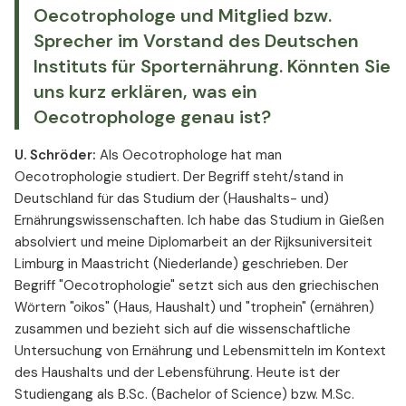
entschieden, diesen Karriereweg zu gehen?
Oecotrophologe und Mitglied bzw.
Eine der Leistungen als Deutsches Institut für
Sprecher im Vorstand des Deutschen
Sporternährung ist außerdem,
Instituts für Sporternährung. Könnten Sie
Ernährungsberatung für Sportler*innen
uns kurz erklären, was ein
anzubieten. Können Sie kurz und knapp erklären,
Oecotrophologe genau ist?
wie eine Beratung abläuft und welche
Nahrungsergänzungsmittel Sie für welche
U. Schröder:
Als Oecotrophologe hat man
Sportarten empfehlen?
Oecotrophologie studiert. Der Begriff steht/stand in
Deutschland für das Studium der (Haushalts- und)
Ernährungswissenschaften. Ich habe das Studium in Gießen
absolviert und meine Diplomarbeit an der Rijksuniversiteit
Limburg in Maastricht (Niederlande) geschrieben. Der
Begriff "Oecotrophologie" setzt sich aus den griechischen
Wörtern "oikos" (Haus, Haushalt) und "trophein" (ernähren)
zusammen und bezieht sich auf die wissenschaftliche
Untersuchung von Ernährung und Lebensmitteln im Kontext
des Haushalts und der Lebensführung. Heute ist der
Studiengang als B.Sc. (Bachelor of Science) bzw. M.Sc.