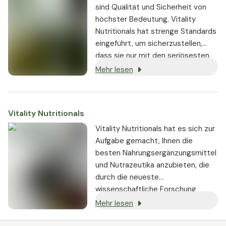
können.
sind Qualität und Sicherheit von
höchster Bedeutung. Vitality
Nutritionals hat strenge Standards
eingeführt, um sicherzustellen,
dass sie nur mit den seriösesten
Lieferanten zusammenarbeiten.
Mehr lesen
Vitality Nutritionals
Vitality Nutritionals hat es sich zur
Aufgabe gemacht, Ihnen die
besten Nahrungsergänzungsmittel
und Nutrazeutika anzubieten, die
durch die neueste
wissenschaftliche Forschung
gestützt werden und nachweislich
Mehr lesen
echte Ergebnisse liefern.