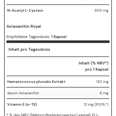
N-Acetyl L-Cystein
600 mg
Astaxanthin Royal
Empfohlene Tagesdosis:
1 Kapsel
Inhalt pro Tagesdosis
Inhalt (% NRV*)
pro 1 Kapsel
Hamatococcus pluvialis Extrakt
120 mg
davon Astaxanthin
6 mg
Vitamin E (α-TE)
12 mg (100%*)
* % des NRV (Nährstoffreferenzwertes) gemäß EU-