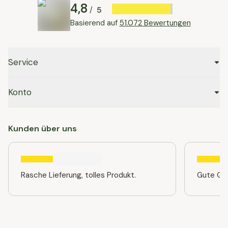
4,8
5
/
Basierend auf
51.072 Bewertungen
Service
Konto
Kunden über uns
Rasche Lieferung, tolles Produkt.
Gute Qua