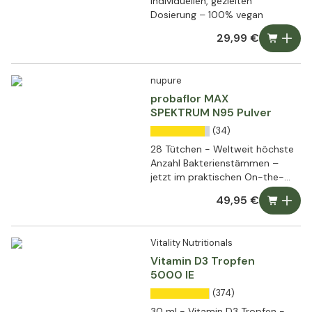
individuellen, gezielten
Dosierung – 100% vegan
29,99 €
nupure
probaflor MAX
SPEKTRUM N95 Pulver
(34)
28 Tütchen - Weltweit höchste
Anzahl Bakterienstämmen –
jetzt im praktischen On-the-
go-Format​
49,95 €
Vitality Nutritionals
Vitamin D3 Tropfen
5000 IE
(374)
30 ml - Vitamin D3 Tropfen -