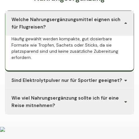
Welche Nahrungsergänzungsmittel eignen sich
für Flugreisen?
Häufig gewählt werden kompakte, gut dosierbare
Formate wie Tropfen, Sachets oder Sticks, da sie
platzsparend sind und keine zusätzliche Zubereitung
erfordern.
Sind Elektrolytpulver nur für Sportler geeignet?
Nein. Elektrolytpulver werden auch bei Hitze, langen
Wie viel Nahrungsergänzung sollte ich für eine
Reisen oder ungewohntem Klima eingesetzt, unabhängig
von sportlicher Aktivität.
Reise mitnehmen?
Das hängt von der Reisedauer und den individuell
verwendeten Produkten ab. Ein Blick auf die
Packungsgröße und Portionsangabe des jeweiligen
Produkts hilft bei der Planung.