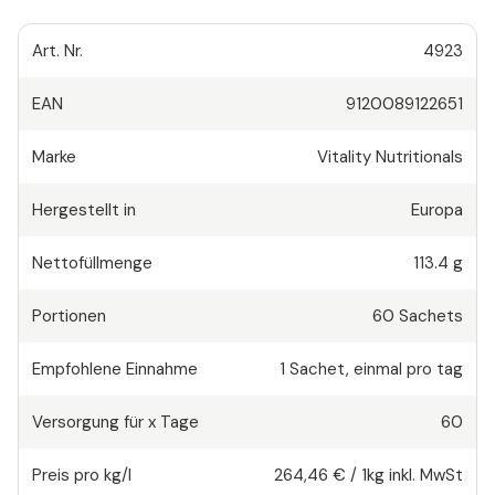
Art. Nr.
4923
EAN
9120089122651
Marke
Vitality Nutritionals
Hergestellt in
Europa
Nettofüllmenge
113.4 g
Portionen
60
Sachets
Empfohlene Einnahme
1
Sachet
,
einmal pro tag
Versorgung für x Tage
60
Preis pro kg/l
264,46 €
/
1kg
inkl. MwSt