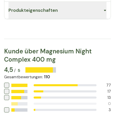
Produkteigenschaften
Kunde über Magnesium Night
Complex 400 mg
4,5
5
/
110
Gesamtbewertungen
:
77
17
13
0
3