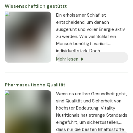
Wissenschaftlich gestützt
Ein erholsamer Schlaf ist
entscheidend, um danach
ausgeruht und voller Energie aktiv
zu werden. Wie viel Schlaf ein
Mensch benötigt, variiert
individuell stark. Doch
Schlafmangel macht sich schnell
Mehr lesen
bemerkbar: In den eigentlichen
Wachphasen fühlen wir uns müde,
unkonzentriert und weniger
Pharmazeutische Qualität
leistungsfähig.
Wenn es um Ihre Gesundheit geht,
sind Qualität und Sicherheit von
höchster Bedeutung. Vitality
Nutritionals hat strenge Standards
eingeführt, um sicherzustellen,
dass nur die besten Inhaltsstoffe