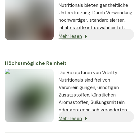
Nutritionals bieten ganzheitliche
Unterstützung. Durch Verwendung
hochwertiger, standardisierter
Inhaltsstoffe ist gewährleistet,
dass sie stets in gleichbleibender,
Mehr lesen
hoch bioaktiver Dosierung
enthalten sind.
Höchstmögliche Reinheit
Die Rezepturen von Vitality
Nutritionals sind frei von
Verunreinigungen, unnötigen
Zusatzstoffen, künstlichen
Aromastoffen, Süßungsmitteln
oder gentechnisch veränderten
Substanzen. Wo immer möglich,
Mehr lesen
werden vegane oder vegetarische
Zutaten verwendet.