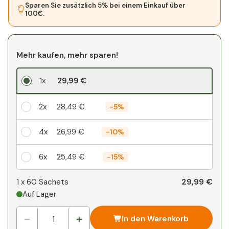
Sparen Sie zusätzlich 5% bei einem Einkauf über
100€.
Mehr kaufen, mehr sparen!
1x
29,99 €
2x
28,49 €
-
5%
4x
26,99 €
-
10%
6x
25,49 €
-
15%
Ihr persönlicher Rabatt
29,99 €
1 x
60 Sachets
Auf Lager
1
x
0,00 €
-
%
In den Warenkorb