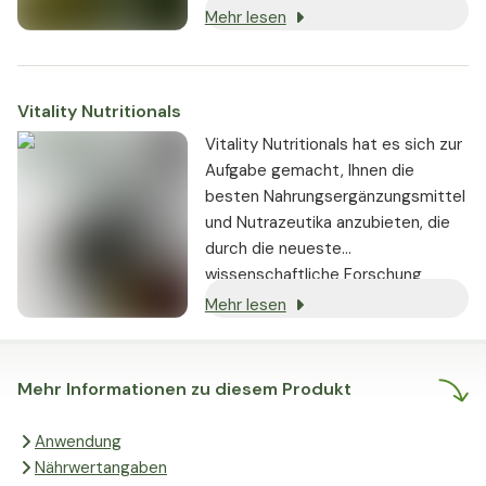
von seriösen Lieferanten bezogen
Mehr lesen
und in den Produkten verwendet
werden:
Vitality Nutritionals
Vitality Nutritionals hat es sich zur
Aufgabe gemacht, Ihnen die
besten Nahrungsergänzungsmittel
und Nutrazeutika anzubieten, die
durch die neueste
wissenschaftliche Forschung
gestützt werden und nachweislich
Mehr lesen
echte Ergebnisse liefern.
Mehr Informationen zu diesem Produkt
Anwendung
Nährwertangaben