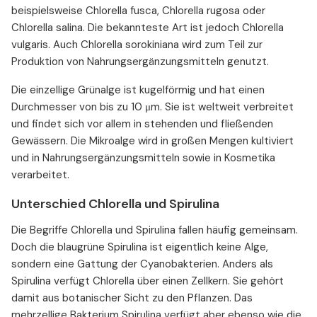
Säure-Basen-Haushalt und Chlorella
beispielsweise Chlorella fusca, Chlorella rugosa oder
Chlorella salina. Die bekannteste Art ist jedoch Chlorella
Chlorella und Hautbild
vulgaris. Auch Chlorella sorokiniana wird zum Teil zur
Formen von Chlorella
Produktion von Nahrungsergänzungsmitteln genutzt.
Chlorella Dosierung
Chlorella Nebenwirkungen und Wechselwirkungen
Die einzellige Grünalge ist kugelförmig und hat einen
Durchmesser von bis zu 10 μm. Sie ist weltweit verbreitet
und findet sich vor allem in stehenden und fließenden
Gewässern. Die Mikroalge wird in großen Mengen kultiviert
und in Nahrungsergänzungsmitteln sowie in Kosmetika
verarbeitet.
Unterschied Chlorella und Spirulina
Die Begriffe Chlorella und Spirulina fallen häufig gemeinsam.
Doch die blaugrüne Spirulina ist eigentlich keine Alge,
sondern eine Gattung der Cyanobakterien. Anders als
Spirulina verfügt Chlorella über einen Zellkern. Sie gehört
damit aus botanischer Sicht zu den Pflanzen. Das
mehrzellige Bakterium Spirulina verfügt aber ebenso wie die