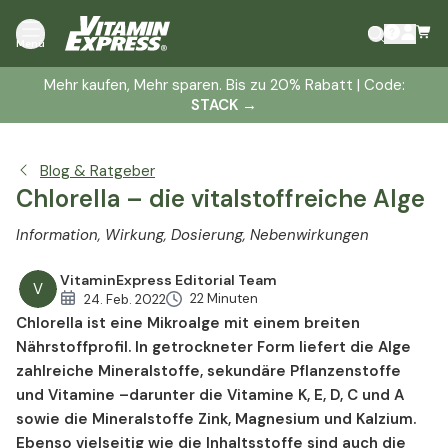
Was ist Chlorella?
Menü
Chlorella Algen – Botanik
Mehr kaufen, Mehr sparen. Bis zu 20% Rabatt | Code:
Die Entdeckung von Chlorella
STACK
→
Nährwerte und Inhaltsstoffe
Chlorella Wirkung
Blog & Ratgeber
Chlorella – Magen und Darm
Chlorella – die vitalstoffreiche Alge
Abnehmen mit Chlorella
Chlorella und Umweltbelastung
Information, Wirkung, Dosierung, Nebenwirkungen
Chlorella und Leberfunktion
VitaminExpress Editorial Team
Chlorella und das Herz-Kreislauf-System
V
22 Minuten
24. Feb. 2022
Säure-Basen-Haushalt und Chlorella
Chlorella ist eine Mikroalge mit einem breiten
Chlorella und Hautbild
Nährstoffprofil. In getrockneter Form liefert die Alge
Formen von Chlorella
zahlreiche Mineralstoffe, sekundäre Pflanzenstoffe
und Vitamine –darunter die Vitamine K, E, D, C und A
Chlorella Dosierung
sowie die Mineralstoffe Zink, Magnesium und Kalzium.
Chlorella Nebenwirkungen und Wechselwirkungen
Ebenso vielseitig wie die Inhaltsstoffe sind auch die