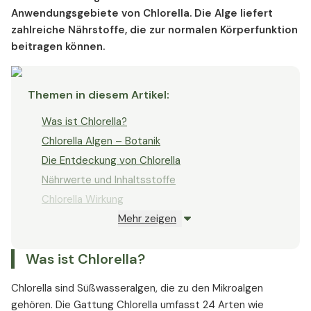
Anwendungsgebiete von Chlorella. Die Alge liefert
zahlreiche Nährstoffe, die zur normalen Körperfunktion
beitragen können.
Themen in diesem Artikel
:
Was ist Chlorella?
Chlorella Algen – Botanik
Die Entdeckung von Chlorella
Nährwerte und Inhaltsstoffe
Chlorella Wirkung
Mehr zeigen
Chlorella – Magen und Darm
Abnehmen mit Chlorella
Was ist Chlorella?
Chlorella und Umweltbelastung
Chlorella und Leberfunktion
Chlorella sind Süßwasseralgen, die zu den Mikroalgen
Chlorella und das Herz-Kreislauf-System
gehören. Die Gattung Chlorella umfasst 24 Arten wie