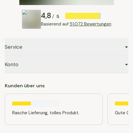
4,8
5
/
Basierend auf
51.072 Bewertungen
Service
Konto
Kunden über uns
Rasche Lieferung, tolles Produkt.
Gute Qua