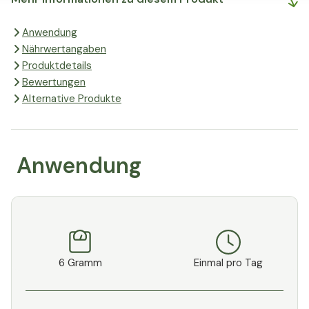
und fairer Handel gehen auf diese
Art Hand in Hand. Kurz gesagt:
Anwendung
zufriedene Landwirte, zufriedene
Nährwertangaben
Kunden. Und das macht dann
Produktdetails
wiederum uns glücklich.
Bewertungen
Alternative Produkte
Anwendung
6 Gramm
Einmal pro Tag