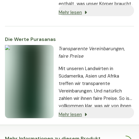
enthält, was unser Körper braucht,
um weiterhin optimal zu
Mehr lesen
funktionieren. Weizengras ist reich
an Eisen, Folsäure und
Ballaststoffen und ist eine Quelle
Die Werte Purasanas
für Mineralien, Vitamine und
Phytonährstoffe. Das Weizengras
Transparente Vereinbarungen,
von Purasana wird biologisch im
faire Preise
Freien angebaut, wo die
Mit unseren Landwirten in
Kombination aus natürlichem
Südamerika, Asien und Afrika
Sonnenlicht und einem
treffen wir transparente
reichhaltigen Nährmedium
Vereinbarungen. Und natürlich
erleichtert die Aufnahme der
zahlen wir ihnen faire Preise. So ist
fördert Nährstoffe in wachsenden
vollkommen klar, was wir von ihnen
jungen Gräsern.
erwarten und was dafür gezahlt
Mehr lesen
wird. Es gilt: Je glücklicher die
Bauern, desto besser sind ihre
Produkte. Qualität, Nachhaltigkeit
Mehr Informationen zu diesem Produkt