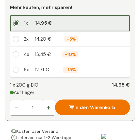
Mehr kaufen, mehr sparen!
1x
14,95 €
2x
14,20 €
-
5%
4x
13,45 €
-
10%
6x
12,71 €
-
15%
Ihr persönlicher Rabatt
14,95 €
1 x
200 g BIO
Auf Lager
1
x
0,00 €
-
%
In den Warenkorb
Kostenloser Versand
Lieferzeit nur 1-2 Werktage