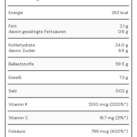
Energie
263 kcal
Fett
2.1 g
⁠davon gesättigte Fettsäuren
⁠0.6 g
Kohlehydrate
24.0 g
⁠davon Zucker
⁠6.8 g
Ballaststoffe
59.5 g
Eiweiß
7.3 g
Salz
0.02 g
Vitamin K
1200 mcg (1220%*)
Vitamin C
16.7 mg (21%*)
Folsäure
799 mcg (400%*)