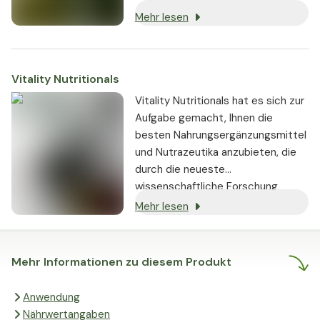
Lieferanten zusammenarbeiten.
Mehr lesen
Vitality Nutritionals
Vitality Nutritionals hat es sich zur
Aufgabe gemacht, Ihnen die
besten Nahrungsergänzungsmittel
und Nutrazeutika anzubieten, die
durch die neueste
wissenschaftliche Forschung
gestützt werden und nachweislich
Mehr lesen
echte Ergebnisse liefern.
Mehr Informationen zu diesem Produkt
Anwendung
Nährwertangaben