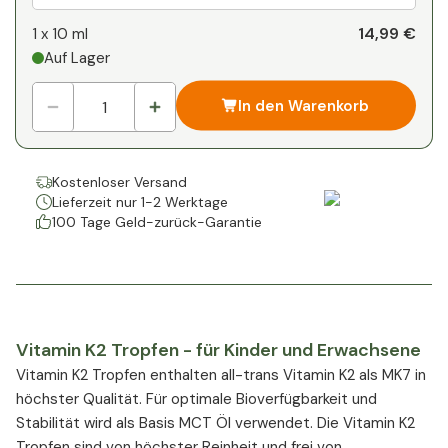
Ihr persönlicher Rabatt
14,99 €
1 x
10 ml
Auf Lager
1
x
0,00 €
-
%
In den Warenkorb
Kostenloser Versand
Lieferzeit nur 1-2 Werktage
100 Tage Geld-zurück-Garantie
Vitamin K2 Tropfen - für Kinder und Erwachsene
Vitamin K2 Tropfen enthalten all-trans Vitamin K2 als MK7 in
höchster Qualität. Für optimale Bioverfügbarkeit und
Stabilität wird als Basis MCT Öl verwendet. Die Vitamin K2
Tropfen sind von höchster Reinheit und frei von