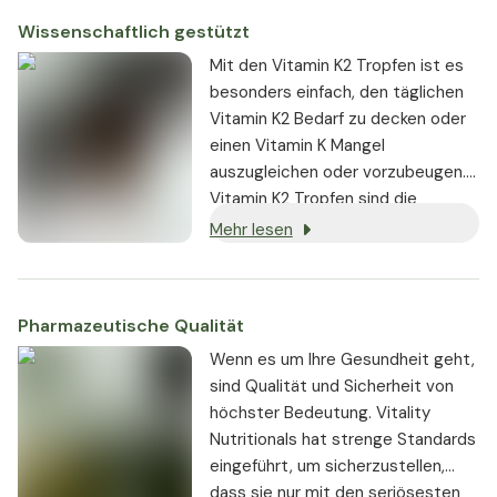
Wissenschaftlich gestützt
Mit den Vitamin K2 Tropfen ist es
besonders einfach, den täglichen
Vitamin K2 Bedarf zu decken oder
einen Vitamin K Mangel
auszugleichen oder vorzubeugen.
Vitamin K2 Tropfen sind die
optimale Einnahmeform für Kinder
Mehr lesen
und Jugendliche, um den normalen
Knochenaufbau im Wachstum zu
unterstützen. Vitamin K2 Drops
Pharmazeutische Qualität
sind auch ideal für Erwachsene, die
keine Kapseln schlucken können.
Wenn es um Ihre Gesundheit geht,
sind Qualität und Sicherheit von
höchster Bedeutung. Vitality
Nutritionals hat strenge Standards
eingeführt, um sicherzustellen,
dass sie nur mit den seriösesten