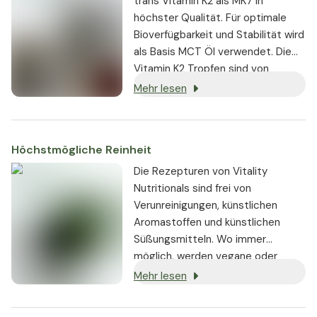
trans Vitamin K2 als MK7 in
höchster Qualität. Für optimale
Bioverfügbarkeit und Stabilität wird
als Basis MCT Öl verwendet. Die
Vitamin K2 Tropfen sind von
höchster Reinheit und frei von
Mehr lesen
unerwünschten Zusatzstoffen.
Höchstmögliche Reinheit
Die Rezepturen von Vitality
Nutritionals sind frei von
Verunreinigungen, künstlichen
Aromastoffen und künstlichen
Süßungsmitteln. Wo immer
möglich, werden vegane oder
vegetarische Zutaten verwendet,
Mehr lesen
und jedes Produkt ist
gentechnikfrei.