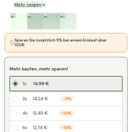
Mehr zeigen
Sparen Sie zusätzlich 5% bei einem Einkauf über
100€.
Mehr kaufen, mehr sparen!
1x
14,99 €
2x
14,24 €
-
5%
4x
13,49 €
-
10%
6x
12,74 €
-
15%