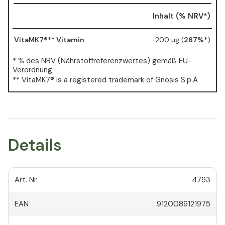
Leistungs-Verhältnis.
Inhalt (% NRV*)
Zufriedenheitsgarantie
: Wir
garantieren die Qualität der
VitaMK7®** Vitamin
200 µg (
267%*
)
Vitality Vitamin K2 200 µg
Kapseln mit unserer 100 Tage
* % des NRV (Nährstoffreferenzwertes) gemäß EU-
Geld zurück Garantie. Sollten
Verordnung
Sie mit dem Produkt nicht
** VitaMK7® is a registered trademark of Gnosis S.p.A
zufrieden sein, können Sie
dieses zurücksenden und
erhalten den Kaufpreis zurück.
Details
Art. Nr.
4793
EAN
9120089121975