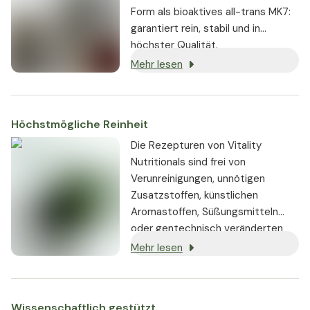
Form als bioaktives all-trans MK7:
garantiert rein, stabil und in
höchster Qualität.
Mehr lesen
Höchstmögliche Reinheit
Die Rezepturen von Vitality
Nutritionals sind frei von
Verunreinigungen, unnötigen
Zusatzstoffen, künstlichen
Aromastoffen, Süßungsmitteln
oder gentechnisch veränderten
Substanzen. Wo immer möglich,
Mehr lesen
werden vegane oder vegetarische
Zutaten verwendet.
Wissenschaftlich gestützt