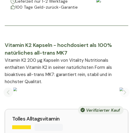
Lieferzeit nur 1-2 Werktage
100 Tage Geld-zurück-Garantie
Vitamin K2 Kapseln - hochdosiert als 100%
natürliches all-trans MK7
Vitamin K2 200 µg Kapseln von Vitality Nutritionals
enthalten Vitamin K2 in seiner natürlichsten Form als
bioaktives all-trans MK7: garantiert rein, stabil und in
höchster Qualität.
Previous slide
Nex
Verifizierter Kauf
Tolles Alltagsvitamin