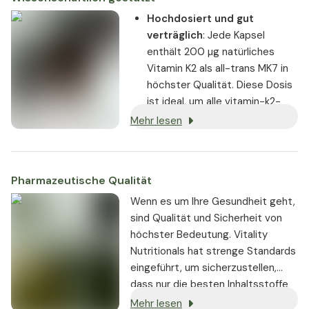
Hochdosiert und gut
verträglich
: Jede Kapsel
enthält 200 µg natürliches
Vitamin K2 als all-trans MK7 in
höchster Qualität. Diese Dosis
ist ideal, um alle vitamin-k2-
abhängigen Gla-Proteine zu
Mehr lesen
aktivieren. Die sehr kleinen
Kapseln machen das Schlucken
einfach.
Pharmazeutische Qualität
Geprüfte Qualität
: Vitality
Wenn es um Ihre Gesundheit geht,
Vitamin K2 200 µg wird von
sind Qualität und Sicherheit von
einem renommierten Labor mit
höchster Bedeutung. Vitality
modernster Analyse-
Nutritionals hat strenge Standards
Technologie auf seinen
eingeführt, um sicherzustellen,
Wirkstoffgehalt und seine
dass nur die besten Inhaltsstoffe
Reinheit geprüft. So haben Sie
von seriösen Lieferanten bezogen
die Gewissheit, dass Sie ein
Mehr lesen