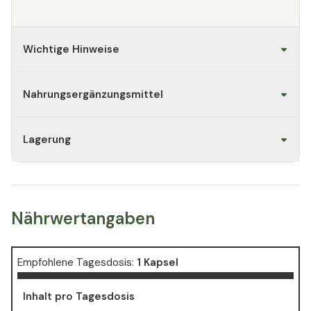
frei von Farbstoffen und
Konservierungsmitteln, frei von
gentechnisch veränderten
Wichtige Hinweise
Substanzen (GMO frei).
100% vegan
: abgefüllt in rein
Nahrungsergänzungsmittel
pflanzliche Kapseln. Garantiert
frei von tierischen
Inhaltsstoffen und deshalb für
Lagerung
Veganer und Vegetarier
geeignet.
Sehr gutes Preis-Leistungs-
Verhältnis
: Die hohe Qualität
Nährwertangaben
und Reinheit des enthaltenen
Vitamin K2, seine Dosierung, der
Verzicht auf unerwünschte
Empfohlene Tagesdosis:
1 Kapsel
Zusatzstoffe und seine gute
Verträglichkeit sorgen für ein
Inhalt pro Tagesdosis
außergewöhnlich gutes Preis-