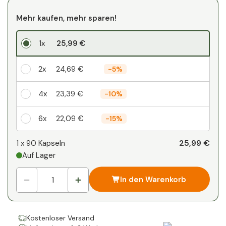
Mehr kaufen, mehr sparen!
1x
25,99 €
2x
24,69 €
-
5%
4x
23,39 €
-
10%
6x
22,09 €
-
15%
Ihr persönlicher Rabatt
25,99 €
1 x
90 Kapseln
Auf Lager
1
x
0,00 €
-
%
In den Warenkorb
Kostenloser Versand