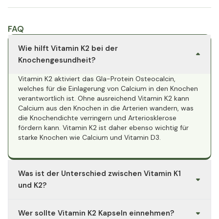
FAQ
Wie hilft Vitamin K2 bei der
Knochengesundheit?
Vitamin K2 aktiviert das Gla-Protein Osteocalcin,
welches für die Einlagerung von Calcium in den Knochen
verantwortlich ist. Ohne ausreichend Vitamin K2 kann
Calcium aus den Knochen in die Arterien wandern, was
die Knochendichte verringern und Arteriosklerose
fördern kann. Vitamin K2 ist daher ebenso wichtig für
starke Knochen wie Calcium und Vitamin D3.
Was ist der Unterschied zwischen Vitamin K1
und K2?
Vitamin K1 kommt hauptsächlich in grünen Blattgemüsen
Wer sollte Vitamin K2 Kapseln einnehmen?
vor und ist vor allem für die Blutgerinnung wichtig.