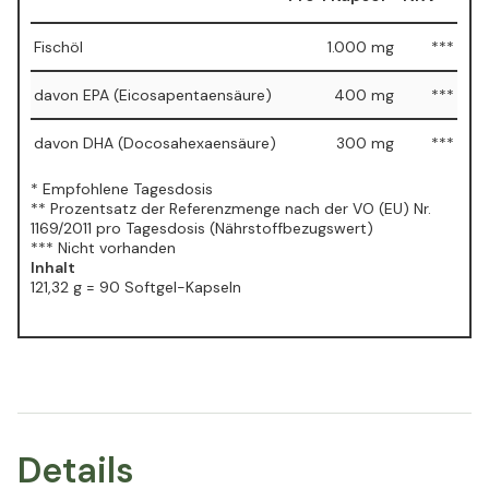
Fischöl
1.000 mg
***
davon EPA (Eicosapentaensäure)
400 mg
***
davon DHA (Docosahexaensäure)
300 mg
***
* Empfohlene Tagesdosis
** Prozentsatz der Referenzmenge nach der VO (EU) Nr.
1169/2011 pro Tagesdosis (Nährstoffbezugswert)
*** Nicht vorhanden
Inhalt
121,32 g = 90 Softgel-Kapseln
Details