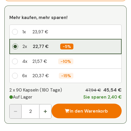
Mehr kaufen, mehr sparen!
1x
23,97 €
2x
22,77 €
-
5%
4x
21,57 €
-
10%
6x
20,37 €
-
15%
Ihr persönlicher Rabatt
45,54 €
2 x
90 Kapseln
(
180
Tage
)
47,94 €
Auf Lager
Sie sparen 2,40 €
2
x
0,00 €
-
%
In den Warenkorb