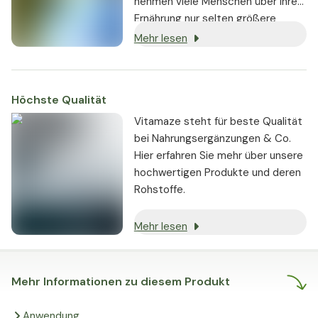
nehmen viele Menschen über ihre
Ernährung nur selten größere
Mengen an Omega-3-Fettsäuren
Mehr lesen
auf. Dies liegt oft an der modernen
westlichen Ernährung, die in der
Regel deutlich mehr Omega-6- als
Höchste Qualität
Omega-3-Fettsäuren enthält.
Vitamaze steht für beste Qualität
bei Nahrungsergänzungen & Co.
Hier erfahren Sie mehr über unsere
hochwertigen Produkte und deren
Rohstoffe.
Mehr lesen
Mehr Informationen zu diesem Produkt
Anwendung