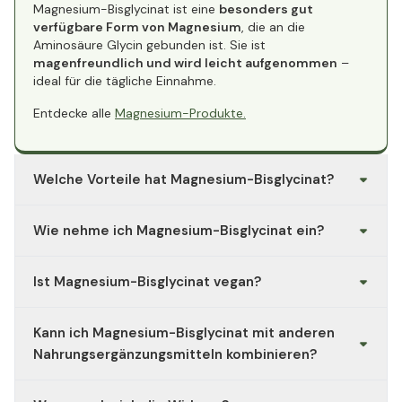
Magnesium-Bisglycinat ist eine
besonders gut
verfügbare Form von Magnesium
, die an die
Aminosäure Glycin gebunden ist. Sie ist
magenfreundlich und wird leicht aufgenommen
–
ideal für die tägliche Einnahme.
Entdecke alle
Magnesium-Produkte.
Welche Vorteile hat Magnesium-Bisglycinat?
Magnesium
trägt zu einer normalen Muskelfunktion,
Wie nehme ich Magnesium-Bisglycinat ein?
einem normalen Energiestoffwechsel und einer
normalen psychischen Funktion bei
. Außerdem
hilft
Nimm die empfohlene Tagesdosis mit einem Glas
es, Müdigkeit und Ermüdung zu verringern und
Ist Magnesium-Bisglycinat vegan?
Wasser ein, am besten zu einer Mahlzeit. Halte dich
unterstützt die Erhaltung normaler Knochen und
immer an die Dosierungsanleitung auf dem Etikett,
Zähne.*
Ja, dieses Produkt enthält ausschließlich
vegane
sofern dein Arzt nichts anderes empfiehlt.
Kann ich Magnesium-Bisglycinat mit anderen
Inhaltsstoffe
und ist frei von Gelatine oder anderen
Sieh dir mehr Produkte für
Energie & Leistung
,
Müdigkeit
tierischen Bestandteilen.
und
Nahrungsergänzungsmitteln kombinieren?
Muskeln
an.
Ja, Magnesium lässt sich gut mit vielen Vitaminen und