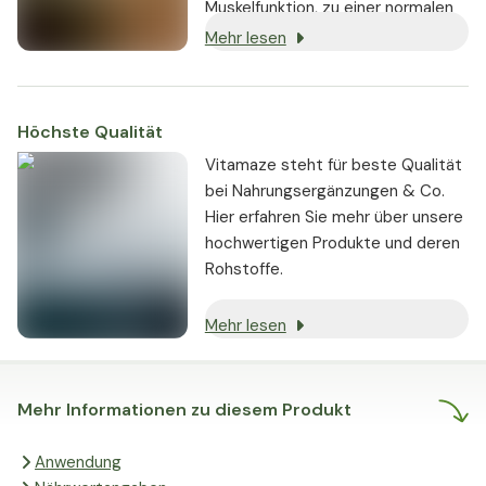
Muskelfunktion, zu einer normalen
Funktion des Nervensystems und
Mehr lesen
zur Erhaltung normaler Knochen
bei. Zudem trägt Magnesium zu
einem normalen
Höchste Qualität
Energiestoffwechsel und zur
Verringerung von Müdigkeit und
Vitamaze steht für beste Qualität
Ermüdung bei [1].
bei Nahrungsergänzungen & Co.
Hier erfahren Sie mehr über unsere
hochwertigen Produkte und deren
Rohstoffe.
Mehr lesen
Mehr Informationen zu diesem Produkt
Anwendung