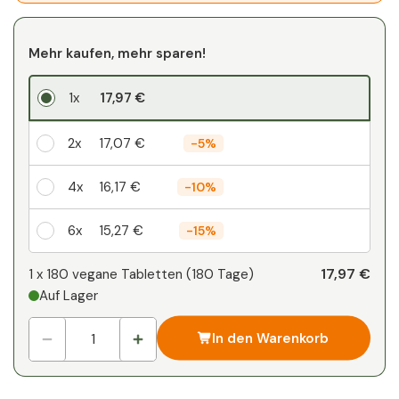
Mehr kaufen, mehr sparen!
1x
17,97 €
2x
17,07 €
-
5%
4x
16,17 €
-
10%
6x
15,27 €
-
15%
Ihr persönlicher Rabatt
17,97 €
1 x
180 vegane Tabletten
(
180
Tage
)
Auf Lager
1
x
0,00 €
-
%
In den Warenkorb