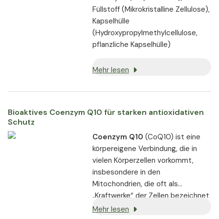
Füllstoff (Mikrokristalline Zellulose),
Kapselhülle
(Hydroxypropylmethylcellulose,
pflanzliche Kapselhülle)
Mehr lesen
Bioaktives Coenzym Q10 für starken antioxidativen
Schutz
Coenzym Q10
(CoQ10) ist eine
körpereigene Verbindung, die in
vielen Körperzellen vorkommt,
insbesondere in den
Mitochondrien, die oft als
„Kraftwerke“ der Zellen bezeichnet
werden. CoQ10 ist eine Verbindung
Mehr lesen
mit antioxidativen Eigenschaften