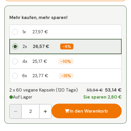
Mehr kaufen, mehr sparen!
1x
27,97 €
2x
26,57 €
-
5%
4x
25,17 €
-
10%
6x
23,77 €
-
15%
Ihr persönlicher Rabatt
53,14 €
2 x
60 vegane Kapseln
(
120
Tage
)
55,94 €
Auf Lager
Sie sparen 2,80 €
2
x
0,00 €
-
%
In den Warenkorb